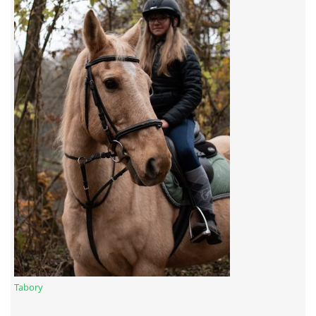
7:4 (VELKÝ PÁTEK) KROUŽEK NEBUDE
JARNÍ BRIGÁDA 20.5.2023
DNE 17.11.2023 KROUŽEK JEZDECTVÍ NENÍ
DĚKUJEME MĚSTU RYCHVALD ZA DOTACI V ROCE 2023
NABÍZÍME BRIGÁDU U NÁS VE STÁJI. PRO BLIŽŠÍ INFO
VOLEJTE 604265192
DĚKUJEME ZA PODPORU ČESKÉ UNIÍ SPORTU
Tabory
JARNÍ BRIGÁDA 20.4 2024