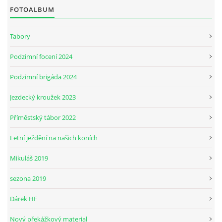
FOTOALBUM
JARNÍ BRIGÁDA SE ODKLÁDÁ.
Tabory
Podzimní focení 2024
PÁTEČNÍ KROUŽEK " ŠKOLA JEZDECTVÍ " BUDE ZAHÁJEN
Podzimní brigáda 2024
PODZIMNÍ BRIGÁDA 9.11.2024
Jezdecký kroužek 2023
Příměstský tábor 2022
ČLENOVÉ JK CABALLERO Z RYCHVALDU
Letní ježdění na našich koních
VELKÝ PÁTEK-18.4 KROUŽEK BUDE NORMÁLNĚ PROBÍHAT
Mikuláš 2019
sezona 2019
PODZIMNÍ BRIGÁDA 4.10.2025
Dárek HF
PRAZDNINOVÝ KROUŽEK
Nový překážkový material