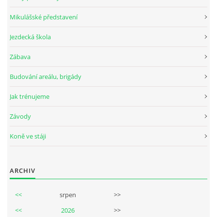
Mikulášské představení
Jezdecká škola
© 2026 eStránky.cz
Zábava
Budování areálu, brigády
Jak trénujeme
Závody
Koně ve stáji
ARCHIV
<<
srpen
>>
<<
2026
>>