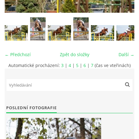
VIDEA
ODKAZY
NOVÝ PŘEKÁŽKOVÝ MATERIÁL
← Předchozí
Zpět do složky
Další →
Automatické procházení:
3
|
4
|
5
|
6
|
7
(čas ve vteřinách)
CENÍK SLUŽEB
PŘISPĚVEK ČUS KARVINA -PODPORA SPORTU V
MORAVSKOSLEZSKÉM KRAJI
POSLEDNÍ FOTOGRAFIE
NÁHRADNÍ TERMÍN BRIGÁDY PRO TY KTEŘÍ SE
NEDOSTAVILI NA PODZIMNÍ BRIGÁDU
ČLENOVÉ RYCHVALDU 2023