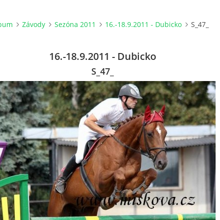
lbum
Závody
Sezóna 2011
16.-18.9.2011 - Dubicko
S_47_
16.-18.9.2011 - Dubicko
S_47_