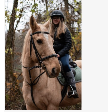
7:4 (VELKÝ PÁTEK) KROUŽEK NEBUDE
JARNÍ BRIGÁDA 20.5.2023
DNE 17.11.2023 KROUŽEK JEZDECTVÍ NENÍ
DĚKUJEME MĚSTU RYCHVALD ZA DOTACI V ROCE 2023
NABÍZÍME BRIGÁDU U NÁS VE STÁJI. PRO BLIŽŠÍ INFO
VOLEJTE 604265192
DĚKUJEME ZA PODPORU ČESKÉ UNIÍ SPORTU
JARNÍ BRIGÁDA 20.4 2024