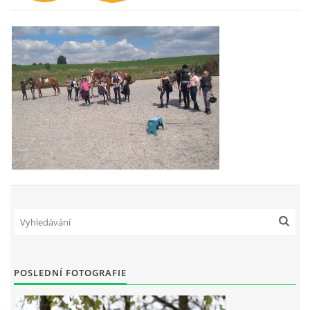
VIDEA
ODKAZY
NOVÝ PŘEKÁŽKOVÝ MATERIÁL
CENÍK SLUŽEB
PŘISPĚVEK ČUS KARVINA -PODPORA SPORTU V
MORAVSKOSLEZSKÉM KRAJI
NÁHRADNÍ TERMÍN BRIGÁDY PRO TY KTEŘÍ SE
NEDOSTAVILI NA PODZIMNÍ BRIGÁDU
POSLEDNÍ FOTOGRAFIE
ČLENOVÉ RYCHVALDU 2023