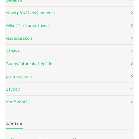
Dárek HF
Nový překážkový material
© 2026 eStránky.cz
Mikulášské představení
Jezdecká škola
Zábava
Budování areálu, brigády
Jak trénujeme
Závody
Koně ve stáji
ARCHIV