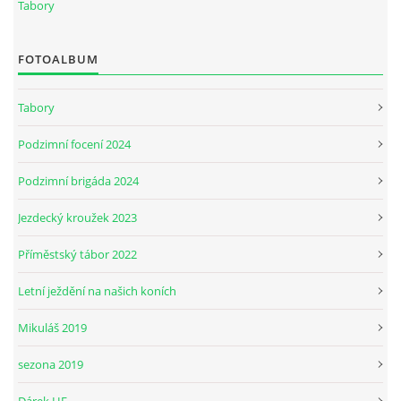
Tabory
JARNÍ BRIGÁDA SE ODKLÁDÁ.
FOTOALBUM
PÁTEČNÍ KROUŽEK " ŠKOLA JEZDECTVÍ " BUDE ZAHÁJEN
Tabory
Podzimní focení 2024
PODZIMNÍ BRIGÁDA 9.11.2024
Podzimní brigáda 2024
ČLENOVÉ JK CABALLERO Z RYCHVALDU
Jezdecký kroužek 2023
Příměstský tábor 2022
VELKÝ PÁTEK-18.4 KROUŽEK BUDE NORMÁLNĚ PROBÍHAT
Letní ježdění na našich koních
PODZIMNÍ BRIGÁDA 4.10.2025
Mikuláš 2019
sezona 2019
PRAZDNINOVÝ KROUŽEK