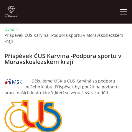
Úvod
Přispěvek ČUS Karvina -Podpora sportu v Moravskoslezském
ÚVOD
kraji
AKTUALITY
Přispěvek ČUS Karvina -Podpora sportu v
Moravskoslezském kraji
KONTAKT
Děkujieme MSK a ČUS Karviná za podporu
našeho klubu. Příspěvek byl použit na podporu
SLUŽBY
práce našich instruktorů ,kteří se věnují výcviku dětí .
JEŽDĚNÍ PRO VEŘEJNOST
FOTOALBUM