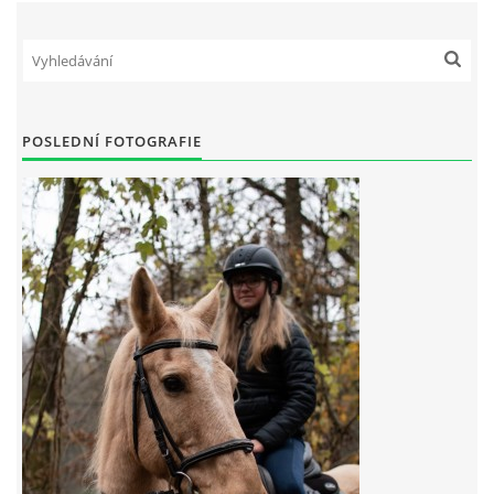
7:4 (VELKÝ PÁTEK) KROUŽEK NEBUDE
JARNÍ BRIGÁDA 20.5.2023
POSLEDNÍ FOTOGRAFIE
DNE 17.11.2023 KROUŽEK JEZDECTVÍ NENÍ
DĚKUJEME MĚSTU RYCHVALD ZA DOTACI V ROCE 2023
NABÍZÍME BRIGÁDU U NÁS VE STÁJI. PRO BLIŽŠÍ INFO
VOLEJTE 604265192
DĚKUJEME ZA PODPORU ČESKÉ UNIÍ SPORTU
JARNÍ BRIGÁDA 20.4 2024