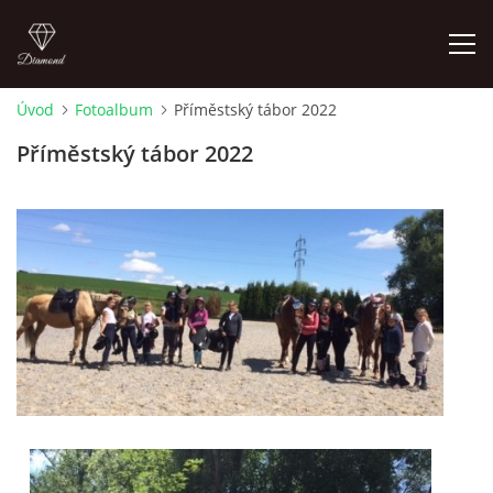
Úvod
Fotoalbum
Příměstský tábor 2022
ÚVOD
Příměstský tábor 2022
AKTUALITY
KONTAKT
SLUŽBY
JEŽDĚNÍ PRO VEŘEJNOST
FOTOALBUM