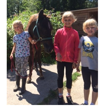
VIDEA
ODKAZY
NOVÝ PŘEKÁŽKOVÝ MATERIÁL
CENÍK SLUŽEB
PŘISPĚVEK ČUS KARVINA -PODPORA SPORTU V
MORAVSKOSLEZSKÉM KRAJI
NÁHRADNÍ TERMÍN BRIGÁDY PRO TY KTEŘÍ SE
NEDOSTAVILI NA PODZIMNÍ BRIGÁDU
ČLENOVÉ RYCHVALDU 2023