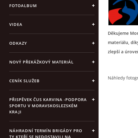
FOTOALBUM
VIDEA
Děkujeme Mor
materiálu, dí
ODKAZY
zlepší a úrov
NOVÝ PŘEKÁŽKOVÝ MATERIÁL
Náhledy fotogr
CENÍK SLUŽEB
PŘISPĚVEK ČUS KARVINA -PODPORA
SPORTU V MORAVSKOSLEZSKÉM
KRAJI
NÁHRADNÍ TERMÍN BRIGÁDY PRO
TY KTEŘÍ SE NEDOSTAVILI NA