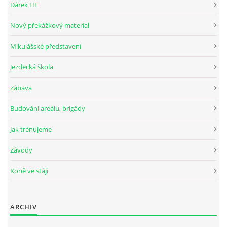
Dárek HF
Nový překážkový material
JARNÍ BRIGÁDA SE ODKLÁDÁ.
Mikulášské představení
PÁTEČNÍ KROUŽEK " ŠKOLA JEZDECTVÍ " BUDE ZAHÁJEN
Jezdecká škola
Zábava
PODZIMNÍ BRIGÁDA 9.11.2024
Budování areálu, brigády
ČLENOVÉ JK CABALLERO Z RYCHVALDU
Jak trénujeme
Závody
VELKÝ PÁTEK-18.4 KROUŽEK BUDE NORMÁLNĚ PROBÍHAT
Koně ve stáji
PODZIMNÍ BRIGÁDA 4.10.2025
ARCHIV
PRAZDNINOVÝ KROUŽEK