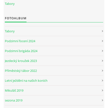
Tabory
7:4 (VELKÝ PÁTEK) KROUŽEK NEBUDE
FOTOALBUM
JARNÍ BRIGÁDA 20.5.2023
Tabory
Podzimní focení 2024
DNE 17.11.2023 KROUŽEK JEZDECTVÍ NENÍ
Podzimní brigáda 2024
DĚKUJEME MĚSTU RYCHVALD ZA DOTACI V ROCE 2023
Jezdecký kroužek 2023
Příměstský tábor 2022
NABÍZÍME BRIGÁDU U NÁS VE STÁJI. PRO BLIŽŠÍ INFO
VOLEJTE 604265192
Letní ježdění na našich koních
Mikuláš 2019
DĚKUJEME ZA PODPORU ČESKÉ UNIÍ SPORTU
sezona 2019
JARNÍ BRIGÁDA 20.4 2024