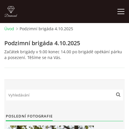
Úvod
Podzimní brigáda 4.10.2025
ÚVOD
Podzimní brigáda 4.10.2025
Začátek brigády v 9.00 konec 14.00 po brigádě opékání párku
AKTUALITY
a posezení. Těšíme se na Vás.
KONTAKT
SLUŽBY
JEŽDĚNÍ PRO VEŘEJNOST
POSLEDNÍ FOTOGRAFIE
FOTOALBUM