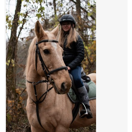
VIDEA
ODKAZY
NOVÝ PŘEKÁŽKOVÝ MATERIÁL
CENÍK SLUŽEB
PŘISPĚVEK ČUS KARVINA -PODPORA SPORTU V
MORAVSKOSLEZSKÉM KRAJI
NÁHRADNÍ TERMÍN BRIGÁDY PRO TY KTEŘÍ SE
NEDOSTAVILI NA PODZIMNÍ BRIGÁDU
ČLENOVÉ RYCHVALDU 2023