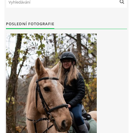
7:4 (VELKÝ PÁTEK) KROUŽEK NEBUDE
POSLEDNÍ FOTOGRAFIE
JARNÍ BRIGÁDA 20.5.2023
DNE 17.11.2023 KROUŽEK JEZDECTVÍ NENÍ
DĚKUJEME MĚSTU RYCHVALD ZA DOTACI V ROCE 2023
NABÍZÍME BRIGÁDU U NÁS VE STÁJI. PRO BLIŽŠÍ INFO
VOLEJTE 604265192
DĚKUJEME ZA PODPORU ČESKÉ UNIÍ SPORTU
JARNÍ BRIGÁDA 20.4 2024