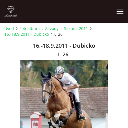
Úvod
Fotoalbum
Závody
Sezóna 2011
16.-18.9.2011 - Dubicko
L_26_
ÚVOD
16.-18.9.2011 - Dubicko
AKTUALITY
L_26_
KONTAKT
SLUŽBY
JEŽDĚNÍ PRO VEŘEJNOST
FOTOALBUM