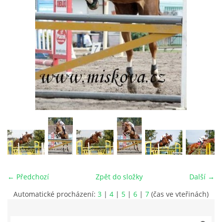
VIDEA
ODKAZY
NOVÝ PŘEKÁŽKOVÝ MATERIÁL
CENÍK SLUŽEB
PŘISPĚVEK ČUS KARVINA -PODPORA SPORTU V
MORAVSKOSLEZSKÉM KRAJI
← Předchozí
Zpět do složky
Další →
NÁHRADNÍ TERMÍN BRIGÁDY PRO TY KTEŘÍ SE
NEDOSTAVILI NA PODZIMNÍ BRIGÁDU
Automatické procházení:
3
|
4
|
5
|
6
|
7
(čas ve vteřinách)
ČLENOVÉ RYCHVALDU 2023