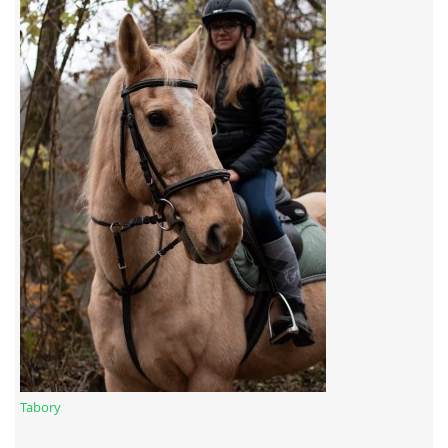
7:4 (VELKÝ PÁTEK) KROUŽEK NEBUDE
JARNÍ BRIGÁDA 20.5.2023
DNE 17.11.2023 KROUŽEK JEZDECTVÍ NENÍ
DĚKUJEME MĚSTU RYCHVALD ZA DOTACI V ROCE 2023
NABÍZÍME BRIGÁDU U NÁS VE STÁJI. PRO BLIŽŠÍ INFO
VOLEJTE 604265192
DĚKUJEME ZA PODPORU ČESKÉ UNIÍ SPORTU
Tabory
JARNÍ BRIGÁDA 20.4 2024