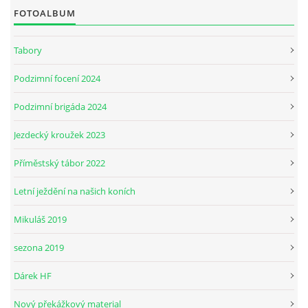
FOTOALBUM
JARNÍ BRIGÁDA SE ODKLÁDÁ.
Tabory
Podzimní focení 2024
PÁTEČNÍ KROUŽEK " ŠKOLA JEZDECTVÍ " BUDE ZAHÁJEN
Podzimní brigáda 2024
PODZIMNÍ BRIGÁDA 9.11.2024
Jezdecký kroužek 2023
Příměstský tábor 2022
ČLENOVÉ JK CABALLERO Z RYCHVALDU
Letní ježdění na našich koních
VELKÝ PÁTEK-18.4 KROUŽEK BUDE NORMÁLNĚ PROBÍHAT
Mikuláš 2019
sezona 2019
PODZIMNÍ BRIGÁDA 4.10.2025
Dárek HF
PRAZDNINOVÝ KROUŽEK
Nový překážkový material