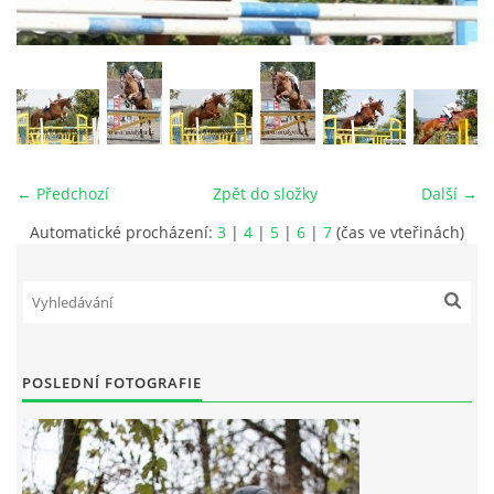
VIDEA
ODKAZY
NOVÝ PŘEKÁŽKOVÝ MATERIÁL
← Předchozí
Zpět do složky
Další →
Automatické procházení:
3
|
4
|
5
|
6
|
7
(čas ve vteřinách)
CENÍK SLUŽEB
PŘISPĚVEK ČUS KARVINA -PODPORA SPORTU V
MORAVSKOSLEZSKÉM KRAJI
POSLEDNÍ FOTOGRAFIE
NÁHRADNÍ TERMÍN BRIGÁDY PRO TY KTEŘÍ SE
NEDOSTAVILI NA PODZIMNÍ BRIGÁDU
ČLENOVÉ RYCHVALDU 2023