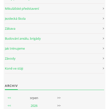
Mikulášské představení
Jezdecká škola
© 2026 eStránky.cz
Zábava
Budování areálu, brigády
Jak trénujeme
Závody
Koně ve stáji
ARCHIV
<<
srpen
>>
<<
2026
>>