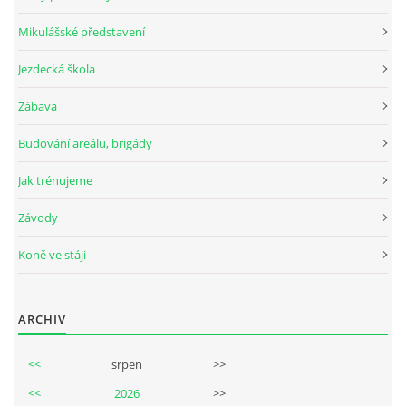
Mikulášské představení
Jezdecká škola
© 2026 eStránky.cz
Zábava
Budování areálu, brigády
Jak trénujeme
Závody
Koně ve stáji
ARCHIV
<<
srpen
>>
<<
2026
>>