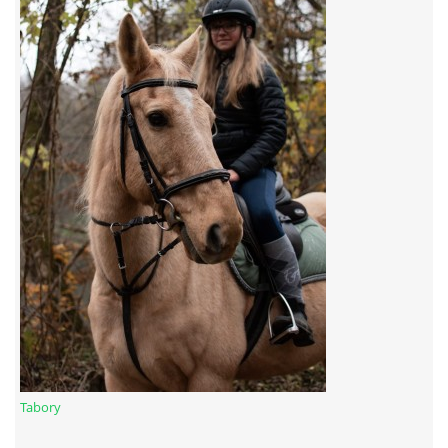
7:4 (VELKÝ PÁTEK) KROUŽEK NEBUDE
JARNÍ BRIGÁDA 20.5.2023
DNE 17.11.2023 KROUŽEK JEZDECTVÍ NENÍ
DĚKUJEME MĚSTU RYCHVALD ZA DOTACI V ROCE 2023
NABÍZÍME BRIGÁDU U NÁS VE STÁJI. PRO BLIŽŠÍ INFO
VOLEJTE 604265192
DĚKUJEME ZA PODPORU ČESKÉ UNIÍ SPORTU
Tabory
JARNÍ BRIGÁDA 20.4 2024