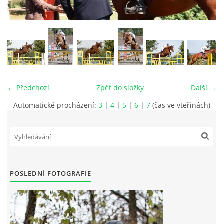
VIDEA
ODKAZY
NOVÝ PŘEKÁŽKOVÝ MATERIÁL
← Předchozí
Zpět do složky
Další →
Automatické procházení:
3
|
4
|
5
|
6
|
7
(čas ve vteřinách)
CENÍK SLUŽEB
PŘISPĚVEK ČUS KARVINA -PODPORA SPORTU V
MORAVSKOSLEZSKÉM KRAJI
POSLEDNÍ FOTOGRAFIE
NÁHRADNÍ TERMÍN BRIGÁDY PRO TY KTEŘÍ SE
NEDOSTAVILI NA PODZIMNÍ BRIGÁDU
ČLENOVÉ RYCHVALDU 2023