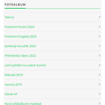
FOTOALBUM
JARNÍ BRIGÁDA SE ODKLÁDÁ.
Tabory
Podzimní focení 2024
PÁTEČNÍ KROUŽEK " ŠKOLA JEZDECTVÍ " BUDE ZAHÁJEN
Podzimní brigáda 2024
PODZIMNÍ BRIGÁDA 9.11.2024
Jezdecký kroužek 2023
Příměstský tábor 2022
ČLENOVÉ JK CABALLERO Z RYCHVALDU
Letní ježdění na našich koních
VELKÝ PÁTEK-18.4 KROUŽEK BUDE NORMÁLNĚ PROBÍHAT
Mikuláš 2019
sezona 2019
PODZIMNÍ BRIGÁDA 4.10.2025
Dárek HF
PRAZDNINOVÝ KROUŽEK
Nový překážkový material