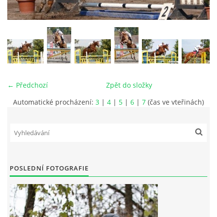
VIDEA
ODKAZY
NOVÝ PŘEKÁŽKOVÝ MATERIÁL
← Předchozí
Zpět do složky
Automatické procházení:
3
|
4
|
5
|
6
|
7
(čas ve vteřinách)
CENÍK SLUŽEB
PŘISPĚVEK ČUS KARVINA -PODPORA SPORTU V
MORAVSKOSLEZSKÉM KRAJI
POSLEDNÍ FOTOGRAFIE
NÁHRADNÍ TERMÍN BRIGÁDY PRO TY KTEŘÍ SE
NEDOSTAVILI NA PODZIMNÍ BRIGÁDU
ČLENOVÉ RYCHVALDU 2023