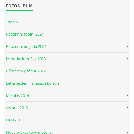
FOTOALBUM
JARNÍ BRIGÁDA SE ODKLÁDÁ.
Tabory
Podzimní focení 2024
PÁTEČNÍ KROUŽEK " ŠKOLA JEZDECTVÍ " BUDE ZAHÁJEN
Podzimní brigáda 2024
PODZIMNÍ BRIGÁDA 9.11.2024
Jezdecký kroužek 2023
Příměstský tábor 2022
ČLENOVÉ JK CABALLERO Z RYCHVALDU
Letní ježdění na našich koních
VELKÝ PÁTEK-18.4 KROUŽEK BUDE NORMÁLNĚ PROBÍHAT
Mikuláš 2019
sezona 2019
PODZIMNÍ BRIGÁDA 4.10.2025
Dárek HF
PRAZDNINOVÝ KROUŽEK
Nový překážkový material