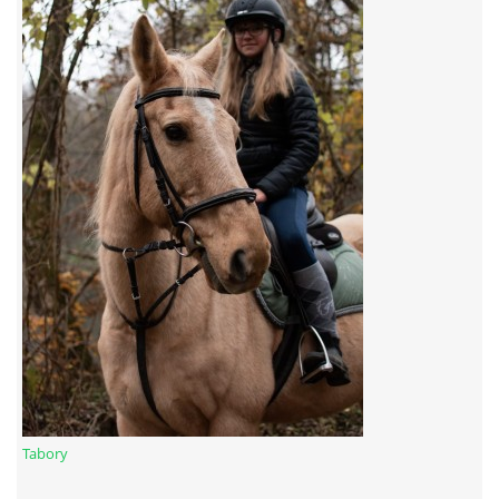
7:4 (VELKÝ PÁTEK) KROUŽEK NEBUDE
JARNÍ BRIGÁDA 20.5.2023
DNE 17.11.2023 KROUŽEK JEZDECTVÍ NENÍ
DĚKUJEME MĚSTU RYCHVALD ZA DOTACI V ROCE 2023
NABÍZÍME BRIGÁDU U NÁS VE STÁJI. PRO BLIŽŠÍ INFO
VOLEJTE 604265192
DĚKUJEME ZA PODPORU ČESKÉ UNIÍ SPORTU
Tabory
JARNÍ BRIGÁDA 20.4 2024