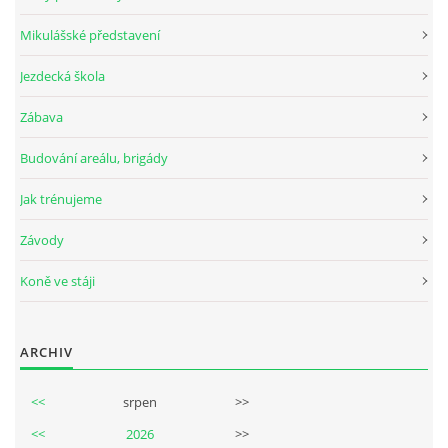
Mikulášské představení
Jezdecká škola
© 2026 eStránky.cz
Zábava
Budování areálu, brigády
Jak trénujeme
Závody
Koně ve stáji
ARCHIV
<<
srpen
>>
<<
2026
>>