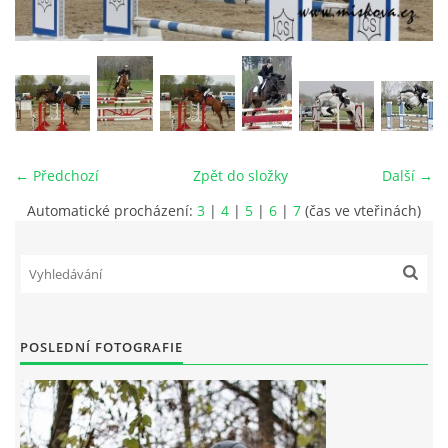
VIDEA
ODKAZY
NOVÝ PŘEKÁŽKOVÝ MATERIÁL
← Předchozí
Zpět do složky
Další →
Automatické procházení:
3
|
4
|
5
|
6
|
7
(čas ve vteřinách)
CENÍK SLUŽEB
PŘISPĚVEK ČUS KARVINA -PODPORA SPORTU V
MORAVSKOSLEZSKÉM KRAJI
POSLEDNÍ FOTOGRAFIE
NÁHRADNÍ TERMÍN BRIGÁDY PRO TY KTEŘÍ SE
NEDOSTAVILI NA PODZIMNÍ BRIGÁDU
ČLENOVÉ RYCHVALDU 2023