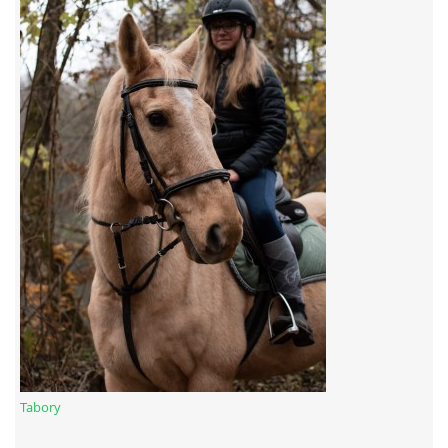
7:4 (VELKÝ PÁTEK) KROUŽEK NEBUDE
JARNÍ BRIGÁDA 20.5.2023
DNE 17.11.2023 KROUŽEK JEZDECTVÍ NENÍ
DĚKUJEME MĚSTU RYCHVALD ZA DOTACI V ROCE 2023
NABÍZÍME BRIGÁDU U NÁS VE STÁJI. PRO BLIŽŠÍ INFO
VOLEJTE 604265192
DĚKUJEME ZA PODPORU ČESKÉ UNIÍ SPORTU
Tabory
JARNÍ BRIGÁDA 20.4 2024