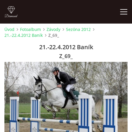
Úvod
Fotoalbum
Závody
Sezóna 2012
21.-22.4.2012 Baník
Z_69_
ÚVOD
21.-22.4.2012 Baník
AKTUALITY
Z_69_
KONTAKT
SLUŽBY
JEŽDĚNÍ PRO VEŘEJNOST
FOTOALBUM