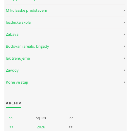
Mikulášské představení
Jezdecká škola
© 2026 eStránky.cz
Zábava
Budování areálu, brigády
Jak trénujeme
Závody
Koně ve stáji
ARCHIV
<<
srpen
>>
<<
2026
>>