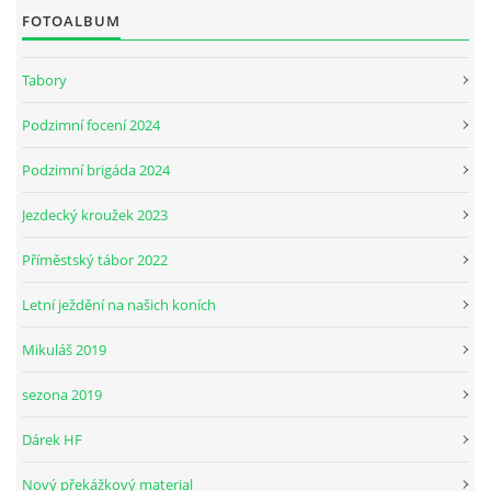
FOTOALBUM
JARNÍ BRIGÁDA SE ODKLÁDÁ.
Tabory
Podzimní focení 2024
PÁTEČNÍ KROUŽEK " ŠKOLA JEZDECTVÍ " BUDE ZAHÁJEN
Podzimní brigáda 2024
PODZIMNÍ BRIGÁDA 9.11.2024
Jezdecký kroužek 2023
Příměstský tábor 2022
ČLENOVÉ JK CABALLERO Z RYCHVALDU
Letní ježdění na našich koních
VELKÝ PÁTEK-18.4 KROUŽEK BUDE NORMÁLNĚ PROBÍHAT
Mikuláš 2019
sezona 2019
PODZIMNÍ BRIGÁDA 4.10.2025
Dárek HF
PRAZDNINOVÝ KROUŽEK
Nový překážkový material