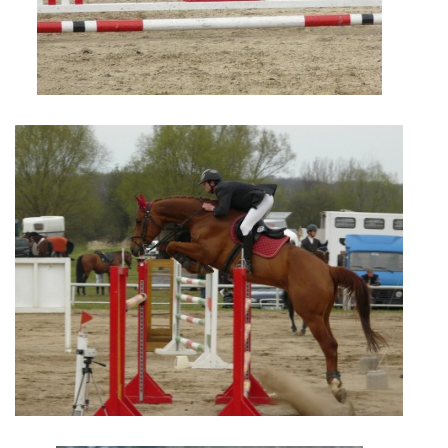
7:4 (VELKÝ PÁTEK) KROUŽEK NEBUDE
JARNÍ BRIGÁDA 20.5.2023
DNE 17.11.2023 KROUŽEK JEZDECTVÍ NENÍ
DĚKUJEME MĚSTU RYCHVALD ZA DOTACI V ROCE 2023
NABÍZÍME BRIGÁDU U NÁS VE STÁJI. PRO BLIŽŠÍ INFO
VOLEJTE 604265192
DĚKUJEME ZA PODPORU ČESKÉ UNIÍ SPORTU
JARNÍ BRIGÁDA 20.4 2024