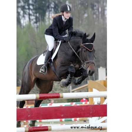
JARNÍ BRIGÁDA SE ODKLÁDÁ.
PÁTEČNÍ KROUŽEK " ŠKOLA JEZDECTVÍ " BUDE ZAHÁJEN
PODZIMNÍ BRIGÁDA 9.11.2024
ČLENOVÉ JK CABALLERO Z RYCHVALDU
VELKÝ PÁTEK-18.4 KROUŽEK BUDE NORMÁLNĚ PROBÍHAT
PODZIMNÍ BRIGÁDA 4.10.2025
PRAZDNINOVÝ KROUŽEK