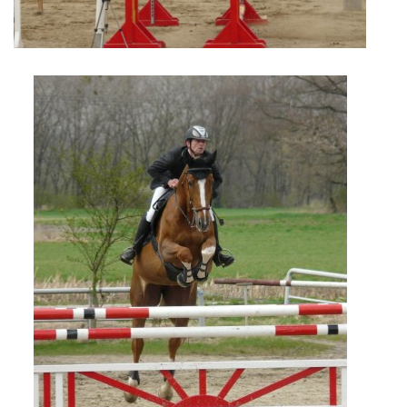
VIDEA
ODKAZY
NOVÝ PŘEKÁŽKOVÝ MATERIÁL
CENÍK SLUŽEB
PŘISPĚVEK ČUS KARVINA -PODPORA SPORTU V
MORAVSKOSLEZSKÉM KRAJI
NÁHRADNÍ TERMÍN BRIGÁDY PRO TY KTEŘÍ SE
NEDOSTAVILI NA PODZIMNÍ BRIGÁDU
ČLENOVÉ RYCHVALDU 2023