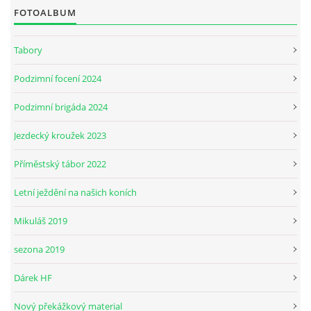
FOTOALBUM
JARNÍ BRIGÁDA SE ODKLÁDÁ.
Tabory
Podzimní focení 2024
PÁTEČNÍ KROUŽEK " ŠKOLA JEZDECTVÍ " BUDE ZAHÁJEN
Podzimní brigáda 2024
PODZIMNÍ BRIGÁDA 9.11.2024
Jezdecký kroužek 2023
Příměstský tábor 2022
ČLENOVÉ JK CABALLERO Z RYCHVALDU
Letní ježdění na našich koních
VELKÝ PÁTEK-18.4 KROUŽEK BUDE NORMÁLNĚ PROBÍHAT
Mikuláš 2019
sezona 2019
PODZIMNÍ BRIGÁDA 4.10.2025
Dárek HF
PRAZDNINOVÝ KROUŽEK
Nový překážkový material