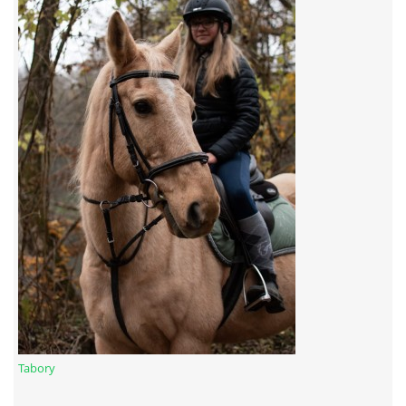
7:4 (VELKÝ PÁTEK) KROUŽEK NEBUDE
JARNÍ BRIGÁDA 20.5.2023
DNE 17.11.2023 KROUŽEK JEZDECTVÍ NENÍ
DĚKUJEME MĚSTU RYCHVALD ZA DOTACI V ROCE 2023
NABÍZÍME BRIGÁDU U NÁS VE STÁJI. PRO BLIŽŠÍ INFO
VOLEJTE 604265192
DĚKUJEME ZA PODPORU ČESKÉ UNIÍ SPORTU
Tabory
JARNÍ BRIGÁDA 20.4 2024