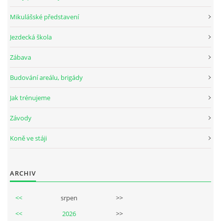
Mikulášské představení
Jezdecká škola
© 2026 eStránky.cz
Zábava
Budování areálu, brigády
Jak trénujeme
Závody
Koně ve stáji
ARCHIV
<<
srpen
>>
<<
2026
>>