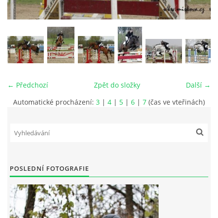
VIDEA
ODKAZY
NOVÝ PŘEKÁŽKOVÝ MATERIÁL
← Předchozí
Zpět do složky
Další →
Automatické procházení:
3
|
4
|
5
|
6
|
7
(čas ve vteřinách)
CENÍK SLUŽEB
PŘISPĚVEK ČUS KARVINA -PODPORA SPORTU V
MORAVSKOSLEZSKÉM KRAJI
POSLEDNÍ FOTOGRAFIE
NÁHRADNÍ TERMÍN BRIGÁDY PRO TY KTEŘÍ SE
NEDOSTAVILI NA PODZIMNÍ BRIGÁDU
ČLENOVÉ RYCHVALDU 2023