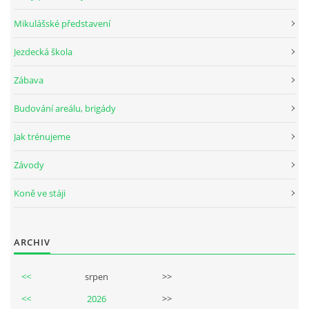
Mikulášské představení
Jezdecká škola
© 2026 eStránky.cz
Zábava
Budování areálu, brigády
Jak trénujeme
Závody
Koně ve stáji
ARCHIV
<<
srpen
>>
<<
2026
>>