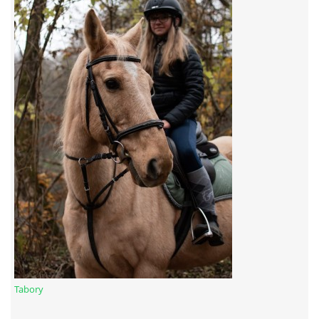
7:4 (VELKÝ PÁTEK) KROUŽEK NEBUDE
JARNÍ BRIGÁDA 20.5.2023
DNE 17.11.2023 KROUŽEK JEZDECTVÍ NENÍ
DĚKUJEME MĚSTU RYCHVALD ZA DOTACI V ROCE 2023
NABÍZÍME BRIGÁDU U NÁS VE STÁJI. PRO BLIŽŠÍ INFO
VOLEJTE 604265192
DĚKUJEME ZA PODPORU ČESKÉ UNIÍ SPORTU
Tabory
JARNÍ BRIGÁDA 20.4 2024