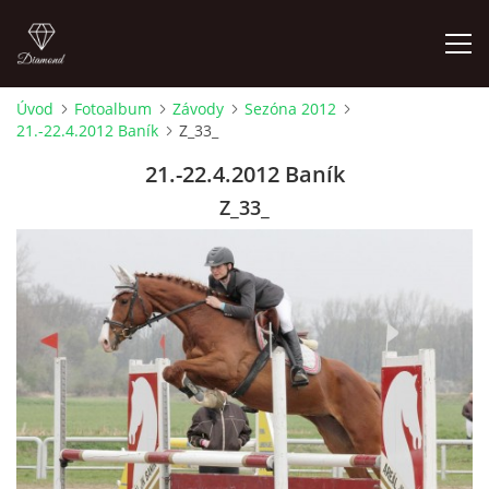
Úvod
Fotoalbum
Závody
Sezóna 2012
21.-22.4.2012 Baník
Z_33_
ÚVOD
21.-22.4.2012 Baník
AKTUALITY
Z_33_
KONTAKT
SLUŽBY
JEŽDĚNÍ PRO VEŘEJNOST
FOTOALBUM