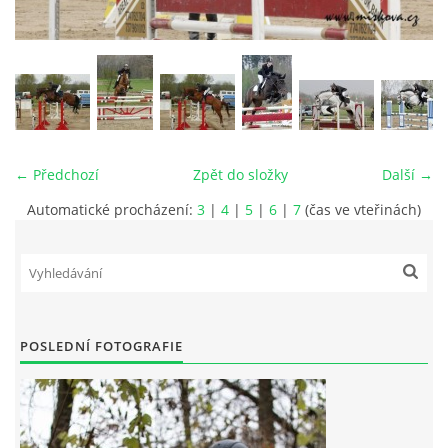
VIDEA
ODKAZY
NOVÝ PŘEKÁŽKOVÝ MATERIÁL
← Předchozí
Zpět do složky
Další →
Automatické procházení:
3
|
4
|
5
|
6
|
7
(čas ve vteřinách)
CENÍK SLUŽEB
PŘISPĚVEK ČUS KARVINA -PODPORA SPORTU V
MORAVSKOSLEZSKÉM KRAJI
POSLEDNÍ FOTOGRAFIE
NÁHRADNÍ TERMÍN BRIGÁDY PRO TY KTEŘÍ SE
NEDOSTAVILI NA PODZIMNÍ BRIGÁDU
ČLENOVÉ RYCHVALDU 2023