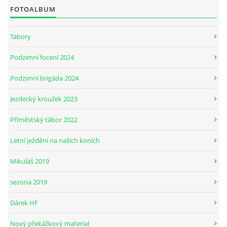
FOTOALBUM
JARNÍ BRIGÁDA SE ODKLÁDÁ.
Tabory
Podzimní focení 2024
PÁTEČNÍ KROUŽEK " ŠKOLA JEZDECTVÍ " BUDE ZAHÁJEN
Podzimní brigáda 2024
PODZIMNÍ BRIGÁDA 9.11.2024
Jezdecký kroužek 2023
Příměstský tábor 2022
ČLENOVÉ JK CABALLERO Z RYCHVALDU
Letní ježdění na našich koních
VELKÝ PÁTEK-18.4 KROUŽEK BUDE NORMÁLNĚ PROBÍHAT
Mikuláš 2019
sezona 2019
PODZIMNÍ BRIGÁDA 4.10.2025
Dárek HF
PRAZDNINOVÝ KROUŽEK
Nový překážkový material