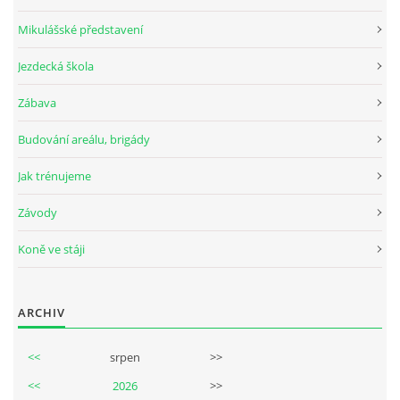
Mikulášské představení
Jezdecká škola
© 2026 eStránky.cz
Zábava
Budování areálu, brigády
Jak trénujeme
Závody
Koně ve stáji
ARCHIV
<<
srpen
>>
<<
2026
>>