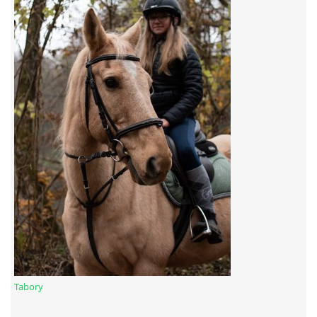
7:4 (VELKÝ PÁTEK) KROUŽEK NEBUDE
JARNÍ BRIGÁDA 20.5.2023
DNE 17.11.2023 KROUŽEK JEZDECTVÍ NENÍ
DĚKUJEME MĚSTU RYCHVALD ZA DOTACI V ROCE 2023
NABÍZÍME BRIGÁDU U NÁS VE STÁJI. PRO BLIŽŠÍ INFO
VOLEJTE 604265192
DĚKUJEME ZA PODPORU ČESKÉ UNIÍ SPORTU
Tabory
JARNÍ BRIGÁDA 20.4 2024