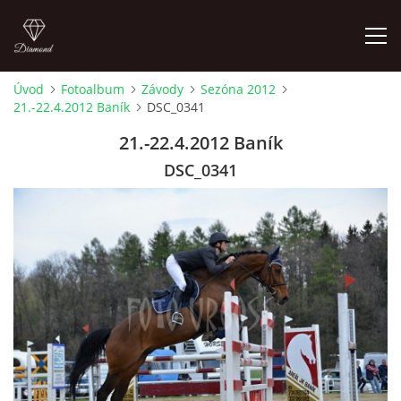
Úvod
Fotoalbum
Závody
Sezóna 2012
21.-22.4.2012 Baník
DSC_0341
ÚVOD
21.-22.4.2012 Baník
AKTUALITY
DSC_0341
KONTAKT
SLUŽBY
JEŽDĚNÍ PRO VEŘEJNOST
FOTOALBUM