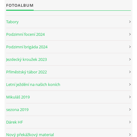
FOTOALBUM
JARNÍ BRIGÁDA SE ODKLÁDÁ.
Tabory
Podzimní focení 2024
PÁTEČNÍ KROUŽEK " ŠKOLA JEZDECTVÍ " BUDE ZAHÁJEN
Podzimní brigáda 2024
PODZIMNÍ BRIGÁDA 9.11.2024
Jezdecký kroužek 2023
Příměstský tábor 2022
ČLENOVÉ JK CABALLERO Z RYCHVALDU
Letní ježdění na našich koních
VELKÝ PÁTEK-18.4 KROUŽEK BUDE NORMÁLNĚ PROBÍHAT
Mikuláš 2019
sezona 2019
PODZIMNÍ BRIGÁDA 4.10.2025
Dárek HF
PRAZDNINOVÝ KROUŽEK
Nový překážkový material