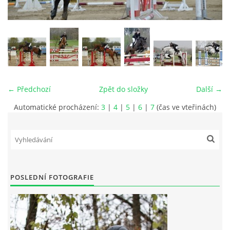
VIDEA
ODKAZY
NOVÝ PŘEKÁŽKOVÝ MATERIÁL
← Předchozí
Zpět do složky
Další →
Automatické procházení:
3
|
4
|
5
|
6
|
7
(čas ve vteřinách)
CENÍK SLUŽEB
PŘISPĚVEK ČUS KARVINA -PODPORA SPORTU V
MORAVSKOSLEZSKÉM KRAJI
POSLEDNÍ FOTOGRAFIE
NÁHRADNÍ TERMÍN BRIGÁDY PRO TY KTEŘÍ SE
NEDOSTAVILI NA PODZIMNÍ BRIGÁDU
ČLENOVÉ RYCHVALDU 2023