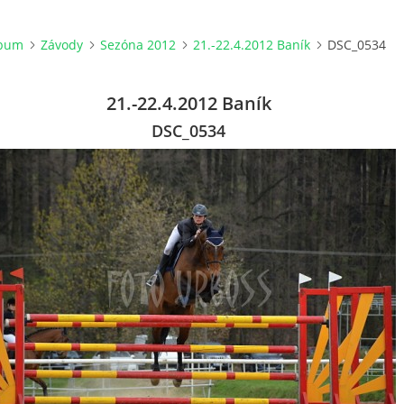
lbum
Závody
Sezóna 2012
21.-22.4.2012 Baník
DSC_0534
21.-22.4.2012 Baník
DSC_0534