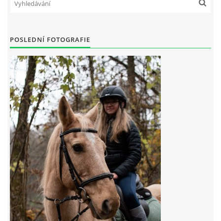
7:4 (VELKÝ PÁTEK) KROUŽEK NEBUDE
POSLEDNÍ FOTOGRAFIE
JARNÍ BRIGÁDA 20.5.2023
DNE 17.11.2023 KROUŽEK JEZDECTVÍ NENÍ
DĚKUJEME MĚSTU RYCHVALD ZA DOTACI V ROCE 2023
NABÍZÍME BRIGÁDU U NÁS VE STÁJI. PRO BLIŽŠÍ INFO
VOLEJTE 604265192
DĚKUJEME ZA PODPORU ČESKÉ UNIÍ SPORTU
JARNÍ BRIGÁDA 20.4 2024