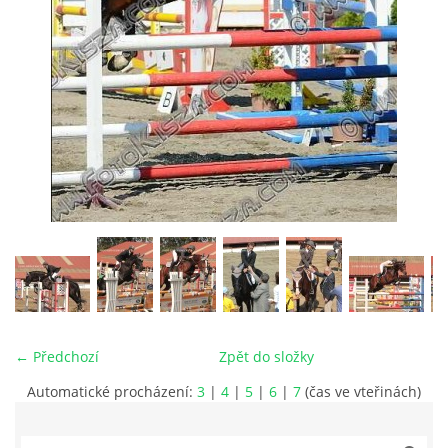
VIDEA
ODKAZY
NOVÝ PŘEKÁŽKOVÝ MATERIÁL
CENÍK SLUŽEB
PŘISPĚVEK ČUS KARVINA -PODPORA SPORTU V
MORAVSKOSLEZSKÉM KRAJI
← Předchozí
Zpět do složky
NÁHRADNÍ TERMÍN BRIGÁDY PRO TY KTEŘÍ SE
NEDOSTAVILI NA PODZIMNÍ BRIGÁDU
Automatické procházení:
3
|
4
|
5
|
6
|
7
(čas ve vteřinách)
ČLENOVÉ RYCHVALDU 2023