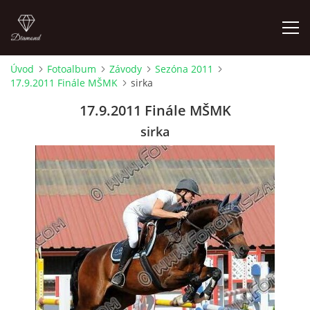
Úvod
Fotoalbum
Závody
Sezóna 2011
17.9.2011 Finále MŠMK
sirka
ÚVOD
17.9.2011 Finále MŠMK
AKTUALITY
sirka
KONTAKT
SLUŽBY
JEŽDĚNÍ PRO VEŘEJNOST
FOTOALBUM