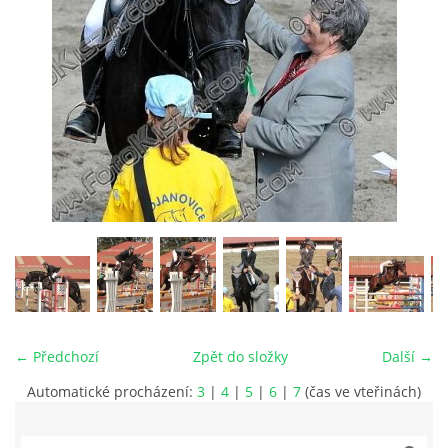
VIDEA
ODKAZY
NOVÝ PŘEKÁŽKOVÝ MATERIÁL
CENÍK SLUŽEB
PŘISPĚVEK ČUS KARVINA -PODPORA SPORTU V
MORAVSKOSLEZSKÉM KRAJI
← Předchozí
Zpět do složky
Další →
NÁHRADNÍ TERMÍN BRIGÁDY PRO TY KTEŘÍ SE
NEDOSTAVILI NA PODZIMNÍ BRIGÁDU
Automatické procházení:
3
|
4
|
5
|
6
|
7
(čas ve vteřinách)
ČLENOVÉ RYCHVALDU 2023