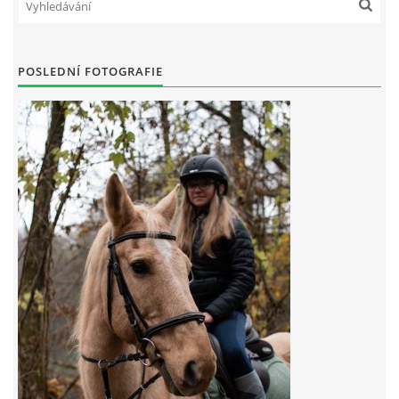
7:4 (VELKÝ PÁTEK) KROUŽEK NEBUDE
POSLEDNÍ FOTOGRAFIE
JARNÍ BRIGÁDA 20.5.2023
DNE 17.11.2023 KROUŽEK JEZDECTVÍ NENÍ
DĚKUJEME MĚSTU RYCHVALD ZA DOTACI V ROCE 2023
NABÍZÍME BRIGÁDU U NÁS VE STÁJI. PRO BLIŽŠÍ INFO
VOLEJTE 604265192
DĚKUJEME ZA PODPORU ČESKÉ UNIÍ SPORTU
JARNÍ BRIGÁDA 20.4 2024