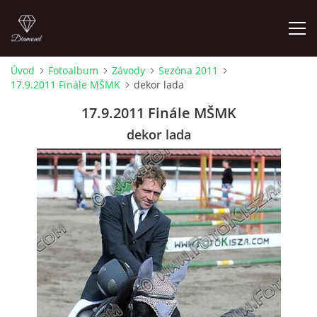
Úvod
Fotoalbum
Závody
Sezóna 2011
17.9.2011 Finále MŠMK
dekor lada
ÚVOD
17.9.2011 Finále MŠMK
AKTUALITY
dekor lada
KONTAKT
SLUŽBY
JEŽDĚNÍ PRO VEŘEJNOST
FOTOALBUM