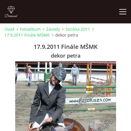
Úvod
Fotoalbum
Závody
Sezóna 2011
17.9.2011 Finále MŠMK
dekor petra
ÚVOD
17.9.2011 Finále MŠMK
AKTUALITY
dekor petra
KONTAKT
SLUŽBY
JEŽDĚNÍ PRO VEŘEJNOST
FOTOALBUM