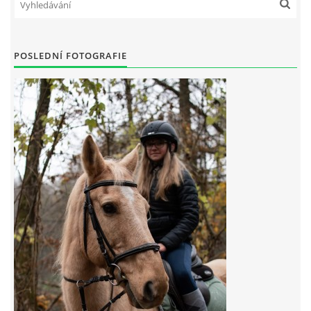
7:4 (VELKÝ PÁTEK) KROUŽEK NEBUDE
POSLEDNÍ FOTOGRAFIE
JARNÍ BRIGÁDA 20.5.2023
DNE 17.11.2023 KROUŽEK JEZDECTVÍ NENÍ
DĚKUJEME MĚSTU RYCHVALD ZA DOTACI V ROCE 2023
NABÍZÍME BRIGÁDU U NÁS VE STÁJI. PRO BLIŽŠÍ INFO
VOLEJTE 604265192
DĚKUJEME ZA PODPORU ČESKÉ UNIÍ SPORTU
JARNÍ BRIGÁDA 20.4 2024