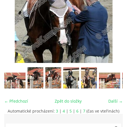
VIDEA
ODKAZY
NOVÝ PŘEKÁŽKOVÝ MATERIÁL
CENÍK SLUŽEB
PŘISPĚVEK ČUS KARVINA -PODPORA SPORTU V
MORAVSKOSLEZSKÉM KRAJI
← Předchozí
Zpět do složky
Další →
NÁHRADNÍ TERMÍN BRIGÁDY PRO TY KTEŘÍ SE
NEDOSTAVILI NA PODZIMNÍ BRIGÁDU
Automatické procházení:
3
|
4
|
5
|
6
|
7
(čas ve vteřinách)
ČLENOVÉ RYCHVALDU 2023