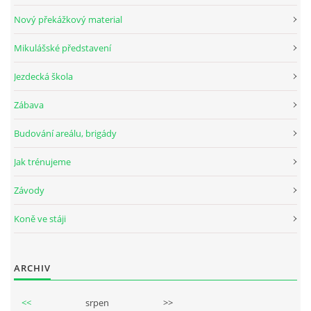
Nový překážkový material
Mikulášské představení
© 2026 eStránky.cz
Jezdecká škola
Zábava
Budování areálu, brigády
Jak trénujeme
Závody
Koně ve stáji
ARCHIV
<<
srpen
>>