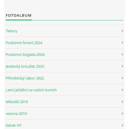
FOTOALBUM
JARNÍ BRIGÁDA SE ODKLÁDÁ.
Tabory
PÁTEČNÍ KROUŽEK " ŠKOLA JEZDECTVÍ " BUDE ZAHÁJEN
Podzimní focení 2024
PODZIMNÍ BRIGÁDA 9.11.2024
Podzimní brigáda 2024
Jezdecký kroužek 2023
ČLENOVÉ JK CABALLERO Z RYCHVALDU
Příměstský tábor 2022
VELKÝ PÁTEK-18.4 KROUŽEK BUDE NORMÁLNĚ PROBÍHAT
Letní ježdění na našich koních
Mikuláš 2019
PODZIMNÍ BRIGÁDA 4.10.2025
sezona 2019
PRAZDNINOVÝ KROUŽEK
Dárek HF