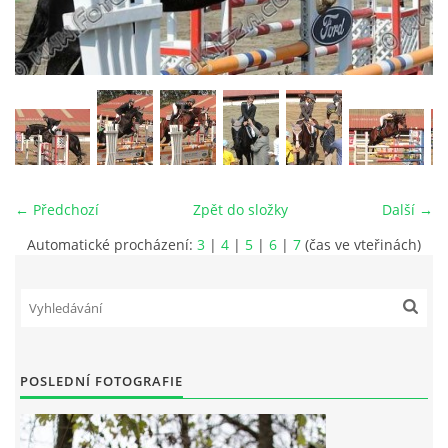
VIDEA
ODKAZY
NOVÝ PŘEKÁŽKOVÝ MATERIÁL
← Předchozí
Zpět do složky
Další →
CENÍK SLUŽEB
Automatické procházení:
3
|
4
|
5
|
6
|
7
(čas ve vteřinách)
PŘISPĚVEK ČUS KARVINA -PODPORA SPORTU V
MORAVSKOSLEZSKÉM KRAJI
NÁHRADNÍ TERMÍN BRIGÁDY PRO TY KTEŘÍ SE
POSLEDNÍ FOTOGRAFIE
NEDOSTAVILI NA PODZIMNÍ BRIGÁDU
ČLENOVÉ RYCHVALDU 2023