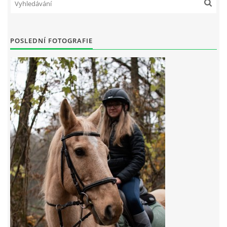
7:4 (VELKÝ PÁTEK) KROUŽEK NEBUDE
POSLEDNÍ FOTOGRAFIE
JARNÍ BRIGÁDA 20.5.2023
DNE 17.11.2023 KROUŽEK JEZDECTVÍ NENÍ
DĚKUJEME MĚSTU RYCHVALD ZA DOTACI V ROCE 2023
NABÍZÍME BRIGÁDU U NÁS VE STÁJI. PRO BLIŽŠÍ INFO
VOLEJTE 604265192
DĚKUJEME ZA PODPORU ČESKÉ UNIÍ SPORTU
JARNÍ BRIGÁDA 20.4 2024