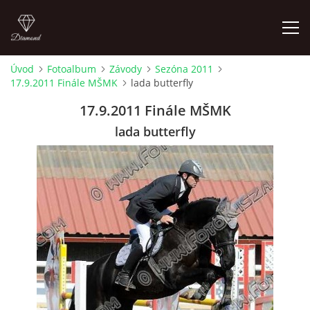
Úvod
Fotoalbum
Závody
Sezóna 2011
17.9.2011 Finále MŠMK
lada butterfly
ÚVOD
17.9.2011 Finále MŠMK
AKTUALITY
lada butterfly
KONTAKT
SLUŽBY
JEŽDĚNÍ PRO VEŘEJNOST
FOTOALBUM