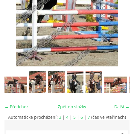
VIDEA
ODKAZY
NOVÝ PŘEKÁŽKOVÝ MATERIÁL
CENÍK SLUŽEB
PŘISPĚVEK ČUS KARVINA -PODPORA SPORTU V
MORAVSKOSLEZSKÉM KRAJI
← Předchozí
Zpět do složky
Další →
NÁHRADNÍ TERMÍN BRIGÁDY PRO TY KTEŘÍ SE
NEDOSTAVILI NA PODZIMNÍ BRIGÁDU
Automatické procházení:
3
|
4
|
5
|
6
|
7
(čas ve vteřinách)
ČLENOVÉ RYCHVALDU 2023