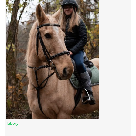
7:4 (VELKÝ PÁTEK) KROUŽEK NEBUDE
JARNÍ BRIGÁDA 20.5.2023
DNE 17.11.2023 KROUŽEK JEZDECTVÍ NENÍ
DĚKUJEME MĚSTU RYCHVALD ZA DOTACI V ROCE 2023
NABÍZÍME BRIGÁDU U NÁS VE STÁJI. PRO BLIŽŠÍ INFO
VOLEJTE 604265192
DĚKUJEME ZA PODPORU ČESKÉ UNIÍ SPORTU
Tabory
JARNÍ BRIGÁDA 20.4 2024