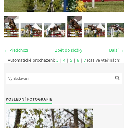
VIDEA
ODKAZY
NOVÝ PŘEKÁŽKOVÝ MATERIÁL
← Předchozí
Zpět do složky
Další →
Automatické procházení:
3
|
4
|
5
|
6
|
7
(čas ve vteřinách)
CENÍK SLUŽEB
PŘISPĚVEK ČUS KARVINA -PODPORA SPORTU V
MORAVSKOSLEZSKÉM KRAJI
POSLEDNÍ FOTOGRAFIE
NÁHRADNÍ TERMÍN BRIGÁDY PRO TY KTEŘÍ SE
NEDOSTAVILI NA PODZIMNÍ BRIGÁDU
ČLENOVÉ RYCHVALDU 2023