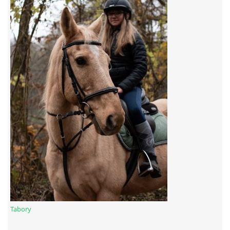
7:4 (VELKÝ PÁTEK) KROUŽEK NEBUDE
JARNÍ BRIGÁDA 20.5.2023
DNE 17.11.2023 KROUŽEK JEZDECTVÍ NENÍ
DĚKUJEME MĚSTU RYCHVALD ZA DOTACI V ROCE 2023
NABÍZÍME BRIGÁDU U NÁS VE STÁJI. PRO BLIŽŠÍ INFO
VOLEJTE 604265192
DĚKUJEME ZA PODPORU ČESKÉ UNIÍ SPORTU
Tabory
JARNÍ BRIGÁDA 20.4 2024