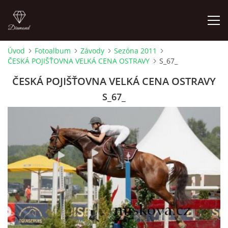
Úvod
Fotoalbum
Závody
Sezóna 2011
ČESKÁ POJIŠŤOVNA VELKÁ CENA OSTRAVY
S_67_
ÚVOD
ČESKÁ POJIŠŤOVNA VELKÁ CENA OSTRAVY
AKTUALITY
S_67_
KONTAKT
SLUŽBY
JEŽDĚNÍ PRO VEŘEJNOST
FOTOALBUM