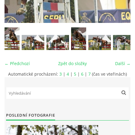
VIDEA
ODKAZY
NOVÝ PŘEKÁŽKOVÝ MATERIÁL
← Předchozí
Zpět do složky
Další →
CENÍK SLUŽEB
Automatické procházení:
3
|
4
|
5
|
6
|
7
(čas ve vteřinách)
PŘISPĚVEK ČUS KARVINA -PODPORA SPORTU V
MORAVSKOSLEZSKÉM KRAJI
NÁHRADNÍ TERMÍN BRIGÁDY PRO TY KTEŘÍ SE
POSLEDNÍ FOTOGRAFIE
NEDOSTAVILI NA PODZIMNÍ BRIGÁDU
ČLENOVÉ RYCHVALDU 2023