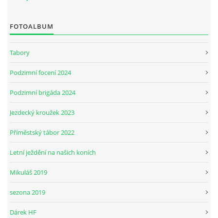
FOTOALBUM
JARNÍ BRIGÁDA SE ODKLÁDÁ.
Tabory
PÁTEČNÍ KROUŽEK " ŠKOLA JEZDECTVÍ " BUDE ZAHÁJEN
Podzimní focení 2024
PODZIMNÍ BRIGÁDA 9.11.2024
Podzimní brigáda 2024
Jezdecký kroužek 2023
ČLENOVÉ JK CABALLERO Z RYCHVALDU
Příměstský tábor 2022
VELKÝ PÁTEK-18.4 KROUŽEK BUDE NORMÁLNĚ PROBÍHAT
Letní ježdění na našich koních
Mikuláš 2019
PODZIMNÍ BRIGÁDA 4.10.2025
sezona 2019
PRAZDNINOVÝ KROUŽEK
Dárek HF