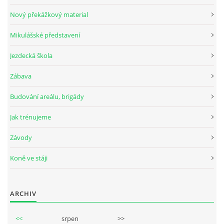
Nový překážkový material
Mikulášské představení
© 2026 eStránky.cz
Jezdecká škola
Zábava
Budování areálu, brigády
Jak trénujeme
Závody
Koně ve stáji
ARCHIV
<<
srpen
>>