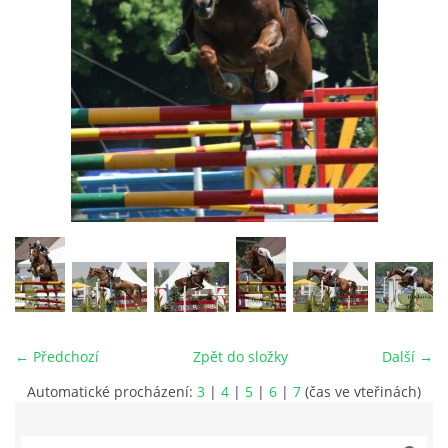
VIDEA
ODKAZY
NOVÝ PŘEKÁŽKOVÝ MATERIÁL
CENÍK SLUŽEB
PŘISPĚVEK ČUS KARVINA -PODPORA SPORTU V
MORAVSKOSLEZSKÉM KRAJI
← Předchozí
Zpět do složky
Další →
NÁHRADNÍ TERMÍN BRIGÁDY PRO TY KTEŘÍ SE
NEDOSTAVILI NA PODZIMNÍ BRIGÁDU
Automatické procházení:
3
|
4
|
5
|
6
|
7
(čas ve vteřinách)
ČLENOVÉ RYCHVALDU 2023