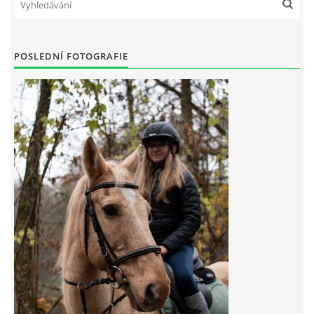
7:4 (VELKÝ PÁTEK) KROUŽEK NEBUDE
POSLEDNÍ FOTOGRAFIE
JARNÍ BRIGÁDA 20.5.2023
DNE 17.11.2023 KROUŽEK JEZDECTVÍ NENÍ
DĚKUJEME MĚSTU RYCHVALD ZA DOTACI V ROCE 2023
NABÍZÍME BRIGÁDU U NÁS VE STÁJI. PRO BLIŽŠÍ INFO
VOLEJTE 604265192
DĚKUJEME ZA PODPORU ČESKÉ UNIÍ SPORTU
JARNÍ BRIGÁDA 20.4 2024