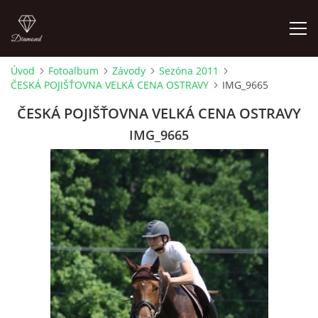
Úvod
Fotoalbum
Závody
Sezóna 2011
ČESKÁ POJIŠŤOVNA VELKÁ CENA OSTRAVY
IMG_9665
ÚVOD
ČESKÁ POJIŠŤOVNA VELKÁ CENA OSTRAVY
AKTUALITY
IMG_9665
KONTAKT
SLUŽBY
JEŽDĚNÍ PRO VEŘEJNOST
FOTOALBUM