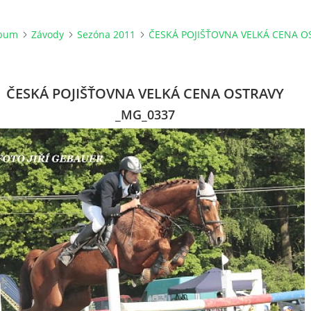
lbum
Závody
Sezóna 2011
ČESKÁ POJIŠŤOVNA VELKÁ CENA O
ČESKÁ POJIŠŤOVNA VELKÁ CENA OSTRAVY
_MG_0337