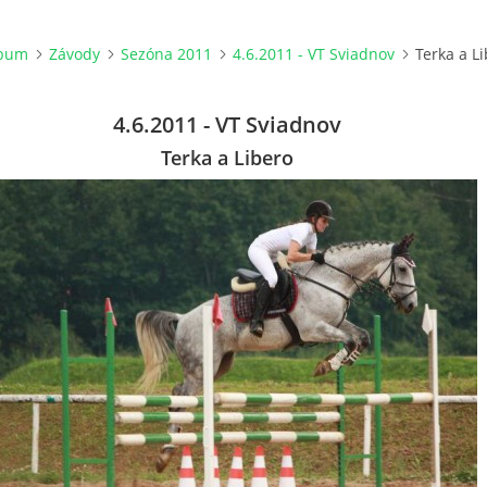
lbum
Závody
Sezóna 2011
4.6.2011 - VT Sviadnov
Terka a L
4.6.2011 - VT Sviadnov
Terka a Libero