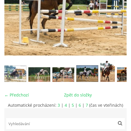
VIDEA
ODKAZY
NOVÝ PŘEKÁŽKOVÝ MATERIÁL
CENÍK SLUŽEB
PŘISPĚVEK ČUS KARVINA -PODPORA SPORTU V
MORAVSKOSLEZSKÉM KRAJI
← Předchozí
Zpět do složky
Automatické procházení:
3
|
4
|
5
|
6
|
7
(čas ve vteřinách)
NÁHRADNÍ TERMÍN BRIGÁDY PRO TY KTEŘÍ SE
NEDOSTAVILI NA PODZIMNÍ BRIGÁDU
ČLENOVÉ RYCHVALDU 2023