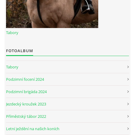
JARNÍ BRIGÁDA SE ODKLÁDÁ.
Tabory
PÁTEČNÍ KROUŽEK " ŠKOLA JEZDECTVÍ " BUDE ZAHÁJEN
FOTOALBUM
PODZIMNÍ BRIGÁDA 9.11.2024
Tabory
ČLENOVÉ JK CABALLERO Z RYCHVALDU
Podzimní focení 2024
VELKÝ PÁTEK-18.4 KROUŽEK BUDE NORMÁLNĚ PROBÍHAT
Podzimní brigáda 2024
Jezdecký kroužek 2023
PODZIMNÍ BRIGÁDA 4.10.2025
Příměstský tábor 2022
PRAZDNINOVÝ KROUŽEK
Letní ježdění na našich koních