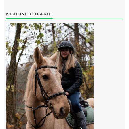
POSLEDNÍ FOTOGRAFIE
7:4 (VELKÝ PÁTEK) KROUŽEK NEBUDE
JARNÍ BRIGÁDA 20.5.2023
DNE 17.11.2023 KROUŽEK JEZDECTVÍ NENÍ
DĚKUJEME MĚSTU RYCHVALD ZA DOTACI V ROCE 2023
NABÍZÍME BRIGÁDU U NÁS VE STÁJI. PRO BLIŽŠÍ INFO
VOLEJTE 604265192
DĚKUJEME ZA PODPORU ČESKÉ UNIÍ SPORTU
JARNÍ BRIGÁDA 20.4 2024