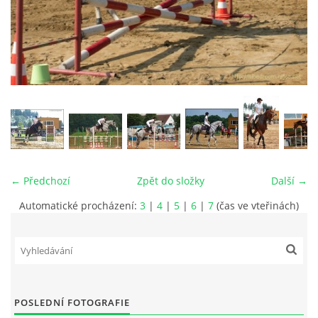
VIDEA
ODKAZY
NOVÝ PŘEKÁŽKOVÝ MATERIÁL
CENÍK SLUŽEB
← Předchozí
Zpět do složky
Další →
PŘISPĚVEK ČUS KARVINA -PODPORA SPORTU V
Automatické procházení:
3
|
4
|
5
|
6
|
7
(čas ve vteřinách)
MORAVSKOSLEZSKÉM KRAJI
NÁHRADNÍ TERMÍN BRIGÁDY PRO TY KTEŘÍ SE
NEDOSTAVILI NA PODZIMNÍ BRIGÁDU
POSLEDNÍ FOTOGRAFIE
ČLENOVÉ RYCHVALDU 2023