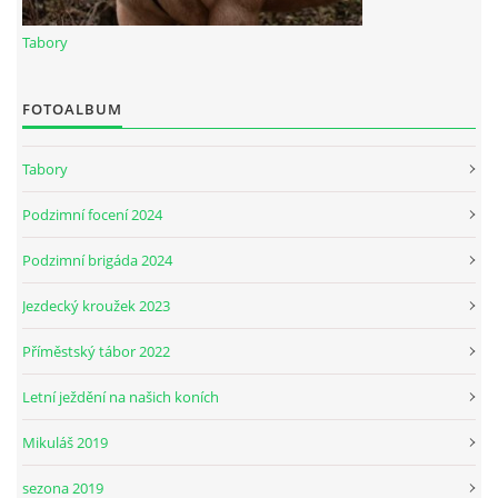
Tabory
JARNÍ BRIGÁDA SE ODKLÁDÁ.
FOTOALBUM
PÁTEČNÍ KROUŽEK " ŠKOLA JEZDECTVÍ " BUDE ZAHÁJEN
Tabory
PODZIMNÍ BRIGÁDA 9.11.2024
Podzimní focení 2024
Podzimní brigáda 2024
ČLENOVÉ JK CABALLERO Z RYCHVALDU
Jezdecký kroužek 2023
VELKÝ PÁTEK-18.4 KROUŽEK BUDE NORMÁLNĚ PROBÍHAT
Příměstský tábor 2022
Letní ježdění na našich koních
PODZIMNÍ BRIGÁDA 4.10.2025
Mikuláš 2019
PRAZDNINOVÝ KROUŽEK
sezona 2019