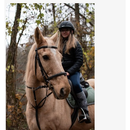
7:4 (VELKÝ PÁTEK) KROUŽEK NEBUDE
JARNÍ BRIGÁDA 20.5.2023
DNE 17.11.2023 KROUŽEK JEZDECTVÍ NENÍ
DĚKUJEME MĚSTU RYCHVALD ZA DOTACI V ROCE 2023
NABÍZÍME BRIGÁDU U NÁS VE STÁJI. PRO BLIŽŠÍ INFO
VOLEJTE 604265192
DĚKUJEME ZA PODPORU ČESKÉ UNIÍ SPORTU
JARNÍ BRIGÁDA 20.4 2024