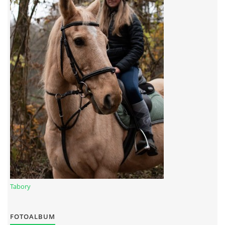
7:4 (VELKÝ PÁTEK) KROUŽEK NEBUDE
JARNÍ BRIGÁDA 20.5.2023
DNE 17.11.2023 KROUŽEK JEZDECTVÍ NENÍ
DĚKUJEME MĚSTU RYCHVALD ZA DOTACI V ROCE 2023
NABÍZÍME BRIGÁDU U NÁS VE STÁJI. PRO BLIŽŠÍ INFO
VOLEJTE 604265192
Tabory
DĚKUJEME ZA PODPORU ČESKÉ UNIÍ SPORTU
FOTOALBUM
JARNÍ BRIGÁDA 20.4 2024