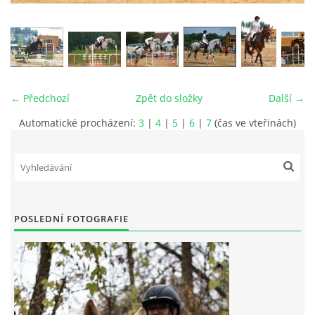
VIDEA
ODKAZY
← Předchozí
Zpět do složky
Další →
NOVÝ PŘEKÁŽKOVÝ MATERIÁL
Automatické procházení:
3
|
4
|
5
|
6
|
7
(čas ve vteřinách)
CENÍK SLUŽEB
PŘISPĚVEK ČUS KARVINA -PODPORA SPORTU V
MORAVSKOSLEZSKÉM KRAJI
POSLEDNÍ FOTOGRAFIE
NÁHRADNÍ TERMÍN BRIGÁDY PRO TY KTEŘÍ SE
NEDOSTAVILI NA PODZIMNÍ BRIGÁDU
ČLENOVÉ RYCHVALDU 2023