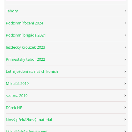
Tabory
JARNÍ BRIGÁDA SE ODKLÁDÁ.
Podzimní focení 2024
PÁTEČNÍ KROUŽEK " ŠKOLA JEZDECTVÍ " BUDE ZAHÁJEN
Podzimní brigáda 2024
Jezdecký kroužek 2023
PODZIMNÍ BRIGÁDA 9.11.2024
Příměstský tábor 2022
ČLENOVÉ JK CABALLERO Z RYCHVALDU
Letní ježdění na našich koních
Mikuláš 2019
VELKÝ PÁTEK-18.4 KROUŽEK BUDE NORMÁLNĚ PROBÍHAT
sezona 2019
PODZIMNÍ BRIGÁDA 4.10.2025
Dárek HF
Nový překážkový material
PRAZDNINOVÝ KROUŽEK
Mikulášské představení