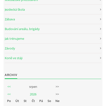
Jezdecká škola
© 2026 eStránky.cz
Zábava
Budování areálu, brigády
Jak trénujeme
Závody
Koně ve stáji
ARCHIV
<<
srpen
>>
<<
2026
>>
Po
Út
St
Čt
Pá
So
Ne