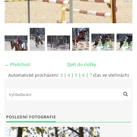
VIDEA
ODKAZY
NOVÝ PŘEKÁŽKOVÝ MATERIÁL
← Předchozí
Zpět do složky
CENÍK SLUŽEB
Automatické procházení:
3
|
4
|
5
|
6
|
7
(čas ve vteřinách)
PŘISPĚVEK ČUS KARVINA -PODPORA SPORTU V
MORAVSKOSLEZSKÉM KRAJI
NÁHRADNÍ TERMÍN BRIGÁDY PRO TY KTEŘÍ SE
POSLEDNÍ FOTOGRAFIE
NEDOSTAVILI NA PODZIMNÍ BRIGÁDU
ČLENOVÉ RYCHVALDU 2023