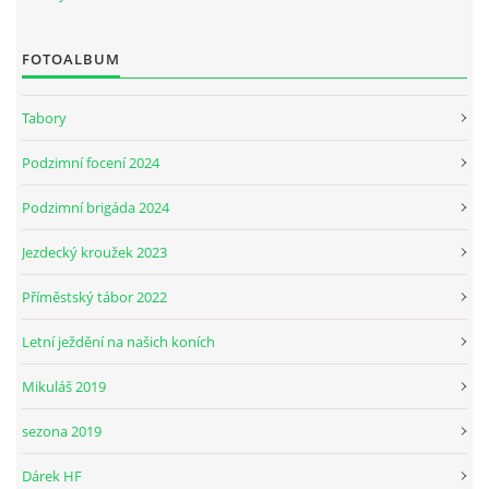
FOTOALBUM
JARNÍ BRIGÁDA SE ODKLÁDÁ.
Tabory
PÁTEČNÍ KROUŽEK " ŠKOLA JEZDECTVÍ " BUDE ZAHÁJEN
Podzimní focení 2024
PODZIMNÍ BRIGÁDA 9.11.2024
Podzimní brigáda 2024
Jezdecký kroužek 2023
ČLENOVÉ JK CABALLERO Z RYCHVALDU
Příměstský tábor 2022
VELKÝ PÁTEK-18.4 KROUŽEK BUDE NORMÁLNĚ PROBÍHAT
Letní ježdění na našich koních
Mikuláš 2019
PODZIMNÍ BRIGÁDA 4.10.2025
sezona 2019
PRAZDNINOVÝ KROUŽEK
Dárek HF