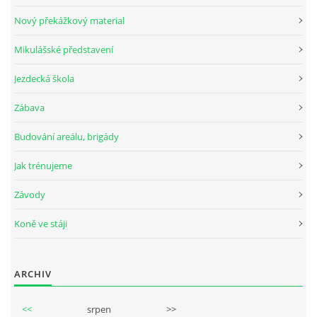
Nový překážkový material
Mikulášské představení
© 2026 eStránky.cz
Jezdecká škola
Zábava
Budování areálu, brigády
Jak trénujeme
Závody
Koně ve stáji
ARCHIV
<<
srpen
>>