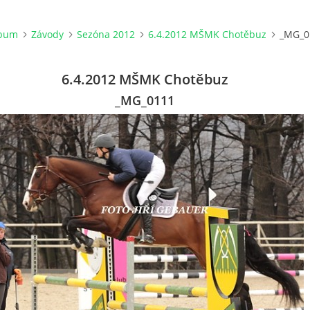
lbum
Závody
Sezóna 2012
6.4.2012 MŠMK Chotěbuz
_MG_0
6.4.2012 MŠMK Chotěbuz
_MG_0111