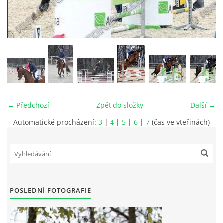
VIDEA
ODKAZY
NOVÝ PŘEKÁŽKOVÝ MATERIÁL
← Předchozí
Zpět do složky
Další →
CENÍK SLUŽEB
Automatické procházení:
3
|
4
|
5
|
6
|
7
(čas ve vteřinách)
PŘISPĚVEK ČUS KARVINA -PODPORA SPORTU V
MORAVSKOSLEZSKÉM KRAJI
NÁHRADNÍ TERMÍN BRIGÁDY PRO TY KTEŘÍ SE
POSLEDNÍ FOTOGRAFIE
NEDOSTAVILI NA PODZIMNÍ BRIGÁDU
ČLENOVÉ RYCHVALDU 2023