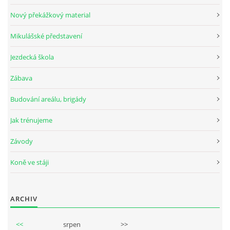
Nový překážkový material
Mikulášské představení
© 2026 eStránky.cz
Jezdecká škola
Zábava
Budování areálu, brigády
Jak trénujeme
Závody
Koně ve stáji
ARCHIV
<<
srpen
>>