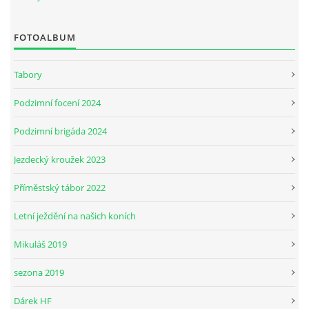
FOTOALBUM
JARNÍ BRIGÁDA SE ODKLÁDÁ.
Tabory
PÁTEČNÍ KROUŽEK " ŠKOLA JEZDECTVÍ " BUDE ZAHÁJEN
Podzimní focení 2024
PODZIMNÍ BRIGÁDA 9.11.2024
Podzimní brigáda 2024
Jezdecký kroužek 2023
ČLENOVÉ JK CABALLERO Z RYCHVALDU
Příměstský tábor 2022
VELKÝ PÁTEK-18.4 KROUŽEK BUDE NORMÁLNĚ PROBÍHAT
Letní ježdění na našich koních
Mikuláš 2019
PODZIMNÍ BRIGÁDA 4.10.2025
sezona 2019
PRAZDNINOVÝ KROUŽEK
Dárek HF