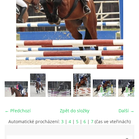
VIDEA
ODKAZY
NOVÝ PŘEKÁŽKOVÝ MATERIÁL
CENÍK SLUŽEB
PŘISPĚVEK ČUS KARVINA -PODPORA SPORTU V
MORAVSKOSLEZSKÉM KRAJI
← Předchozí
Zpět do složky
Další →
NÁHRADNÍ TERMÍN BRIGÁDY PRO TY KTEŘÍ SE
NEDOSTAVILI NA PODZIMNÍ BRIGÁDU
Automatické procházení:
3
|
4
|
5
|
6
|
7
(čas ve vteřinách)
ČLENOVÉ RYCHVALDU 2023