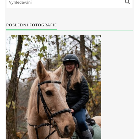
7:4 (VELKÝ PÁTEK) KROUŽEK NEBUDE
POSLEDNÍ FOTOGRAFIE
JARNÍ BRIGÁDA 20.5.2023
DNE 17.11.2023 KROUŽEK JEZDECTVÍ NENÍ
DĚKUJEME MĚSTU RYCHVALD ZA DOTACI V ROCE 2023
NABÍZÍME BRIGÁDU U NÁS VE STÁJI. PRO BLIŽŠÍ INFO
VOLEJTE 604265192
DĚKUJEME ZA PODPORU ČESKÉ UNIÍ SPORTU
JARNÍ BRIGÁDA 20.4 2024