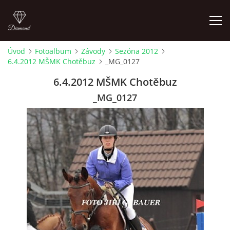
Úvod
Fotoalbum
Závody
Sezóna 2012
6.4.2012 MŠMK Chotěbuz
_MG_0127
ÚVOD
6.4.2012 MŠMK Chotěbuz
AKTUALITY
_MG_0127
KONTAKT
SLUŽBY
JEŽDĚNÍ PRO VEŘEJNOST
FOTOALBUM