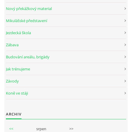
Nový překážkový material
Mikulášské představení
© 2026 eStránky.cz
Jezdecká škola
Zábava
Budování areálu, brigády
Jak trénujeme
Závody
Koně ve stáji
ARCHIV
<<
srpen
>>