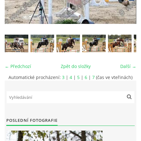
VIDEA
ODKAZY
NOVÝ PŘEKÁŽKOVÝ MATERIÁL
← Předchozí
Zpět do složky
Další →
CENÍK SLUŽEB
Automatické procházení:
3
|
4
|
5
|
6
|
7
(čas ve vteřinách)
PŘISPĚVEK ČUS KARVINA -PODPORA SPORTU V
MORAVSKOSLEZSKÉM KRAJI
NÁHRADNÍ TERMÍN BRIGÁDY PRO TY KTEŘÍ SE
POSLEDNÍ FOTOGRAFIE
NEDOSTAVILI NA PODZIMNÍ BRIGÁDU
ČLENOVÉ RYCHVALDU 2023