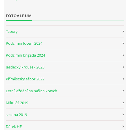
FOTOALBUM
JARNÍ BRIGÁDA SE ODKLÁDÁ.
Tabory
PÁTEČNÍ KROUŽEK " ŠKOLA JEZDECTVÍ " BUDE ZAHÁJEN
Podzimní focení 2024
PODZIMNÍ BRIGÁDA 9.11.2024
Podzimní brigáda 2024
Jezdecký kroužek 2023
ČLENOVÉ JK CABALLERO Z RYCHVALDU
Příměstský tábor 2022
VELKÝ PÁTEK-18.4 KROUŽEK BUDE NORMÁLNĚ PROBÍHAT
Letní ježdění na našich koních
Mikuláš 2019
PODZIMNÍ BRIGÁDA 4.10.2025
sezona 2019
PRAZDNINOVÝ KROUŽEK
Dárek HF