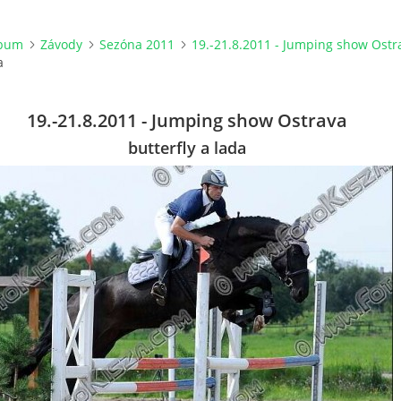
lbum
Závody
Sezóna 2011
19.-21.8.2011 - Jumping show Ostr
a
19.-21.8.2011 - Jumping show Ostrava
butterfly a lada