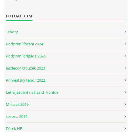
FOTOALBUM
JARNÍ BRIGÁDA SE ODKLÁDÁ.
Tabory
PÁTEČNÍ KROUŽEK " ŠKOLA JEZDECTVÍ " BUDE ZAHÁJEN
Podzimní focení 2024
PODZIMNÍ BRIGÁDA 9.11.2024
Podzimní brigáda 2024
Jezdecký kroužek 2023
ČLENOVÉ JK CABALLERO Z RYCHVALDU
Příměstský tábor 2022
VELKÝ PÁTEK-18.4 KROUŽEK BUDE NORMÁLNĚ PROBÍHAT
Letní ježdění na našich koních
Mikuláš 2019
PODZIMNÍ BRIGÁDA 4.10.2025
sezona 2019
PRAZDNINOVÝ KROUŽEK
Dárek HF