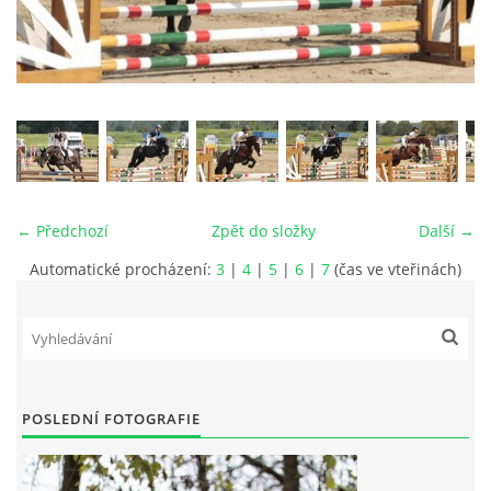
VIDEA
ODKAZY
NOVÝ PŘEKÁŽKOVÝ MATERIÁL
← Předchozí
Zpět do složky
Další →
CENÍK SLUŽEB
Automatické procházení:
3
|
4
|
5
|
6
|
7
(čas ve vteřinách)
PŘISPĚVEK ČUS KARVINA -PODPORA SPORTU V
MORAVSKOSLEZSKÉM KRAJI
NÁHRADNÍ TERMÍN BRIGÁDY PRO TY KTEŘÍ SE
POSLEDNÍ FOTOGRAFIE
NEDOSTAVILI NA PODZIMNÍ BRIGÁDU
ČLENOVÉ RYCHVALDU 2023