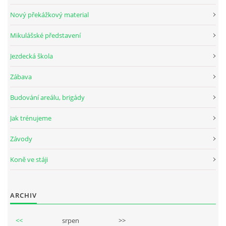
Nový překážkový material
Mikulášské představení
© 2026 eStránky.cz
Jezdecká škola
Zábava
Budování areálu, brigády
Jak trénujeme
Závody
Koně ve stáji
ARCHIV
<<
srpen
>>