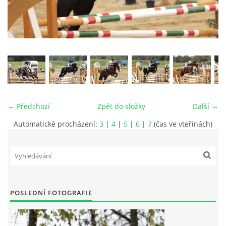
VIDEA
ODKAZY
NOVÝ PŘEKÁŽKOVÝ MATERIÁL
← Předchozí
Zpět do složky
Další →
CENÍK SLUŽEB
Automatické procházení:
3
|
4
|
5
|
6
|
7
(čas ve vteřinách)
PŘISPĚVEK ČUS KARVINA -PODPORA SPORTU V
MORAVSKOSLEZSKÉM KRAJI
NÁHRADNÍ TERMÍN BRIGÁDY PRO TY KTEŘÍ SE
POSLEDNÍ FOTOGRAFIE
NEDOSTAVILI NA PODZIMNÍ BRIGÁDU
ČLENOVÉ RYCHVALDU 2023