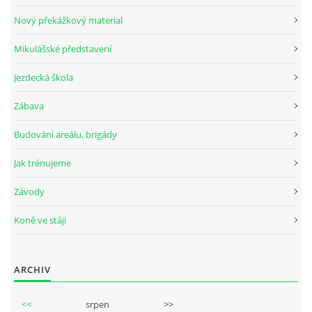
Nový překážkový material
Mikulášské představení
© 2026 eStránky.cz
Jezdecká škola
Zábava
Budování areálu, brigády
Jak trénujeme
Závody
Koně ve stáji
ARCHIV
<<
srpen
>>