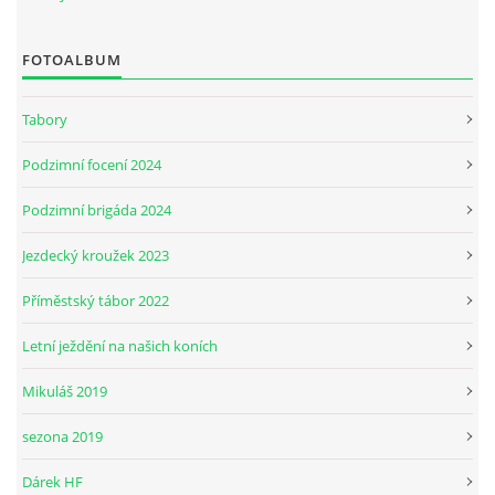
FOTOALBUM
JARNÍ BRIGÁDA SE ODKLÁDÁ.
Tabory
PÁTEČNÍ KROUŽEK " ŠKOLA JEZDECTVÍ " BUDE ZAHÁJEN
Podzimní focení 2024
PODZIMNÍ BRIGÁDA 9.11.2024
Podzimní brigáda 2024
Jezdecký kroužek 2023
ČLENOVÉ JK CABALLERO Z RYCHVALDU
Příměstský tábor 2022
VELKÝ PÁTEK-18.4 KROUŽEK BUDE NORMÁLNĚ PROBÍHAT
Letní ježdění na našich koních
Mikuláš 2019
PODZIMNÍ BRIGÁDA 4.10.2025
sezona 2019
PRAZDNINOVÝ KROUŽEK
Dárek HF