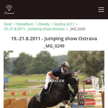
Úvod
Fotoalbum
Závody
Sezóna 2011
19.-21.8.2011 - Jumping show Ostrava
_MG_0249
ÚVOD
19.-21.8.2011 - Jumping show Ostrava
AKTUALITY
_MG_0249
KONTAKT
SLUŽBY
JEŽDĚNÍ PRO VEŘEJNOST
FOTOALBUM