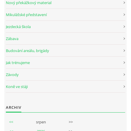
Nový překážkový material
Mikulášské představení
© 2026 eStránky.cz
Jezdecká škola
Zábava
Budování areálu, brigády
Jak trénujeme
Závody
Koně ve stáji
ARCHIV
<<
srpen
>>