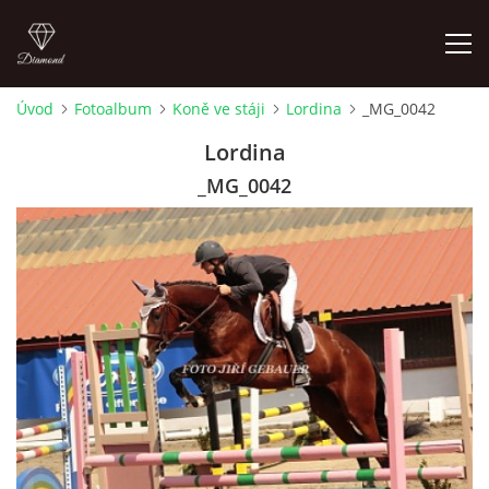
Úvod
Fotoalbum
Koně ve stáji
Lordina
_MG_0042
ÚVOD
Lordina
_MG_0042
AKTUALITY
KONTAKT
SLUŽBY
JEŽDĚNÍ PRO VEŘEJNOST
FOTOALBUM