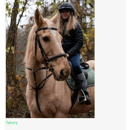
7:4 (VELKÝ PÁTEK) KROUŽEK NEBUDE
JARNÍ BRIGÁDA 20.5.2023
DNE 17.11.2023 KROUŽEK JEZDECTVÍ NENÍ
DĚKUJEME MĚSTU RYCHVALD ZA DOTACI V ROCE 2023
NABÍZÍME BRIGÁDU U NÁS VE STÁJI. PRO BLIŽŠÍ INFO
VOLEJTE 604265192
DĚKUJEME ZA PODPORU ČESKÉ UNIÍ SPORTU
Tabory
JARNÍ BRIGÁDA 20.4 2024