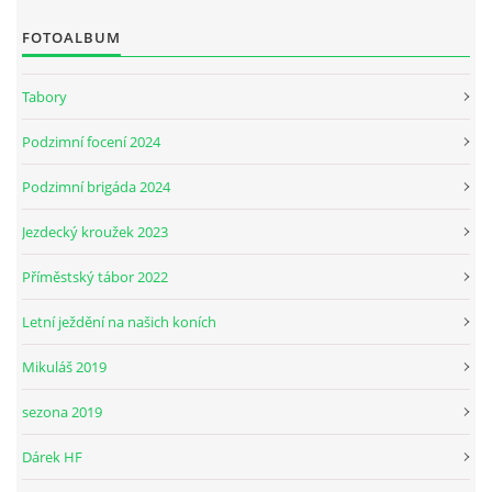
FOTOALBUM
JARNÍ BRIGÁDA SE ODKLÁDÁ.
Tabory
PÁTEČNÍ KROUŽEK " ŠKOLA JEZDECTVÍ " BUDE ZAHÁJEN
Podzimní focení 2024
Podzimní brigáda 2024
PODZIMNÍ BRIGÁDA 9.11.2024
Jezdecký kroužek 2023
ČLENOVÉ JK CABALLERO Z RYCHVALDU
Příměstský tábor 2022
Letní ježdění na našich koních
VELKÝ PÁTEK-18.4 KROUŽEK BUDE NORMÁLNĚ PROBÍHAT
Mikuláš 2019
PODZIMNÍ BRIGÁDA 4.10.2025
sezona 2019
Dárek HF
PRAZDNINOVÝ KROUŽEK