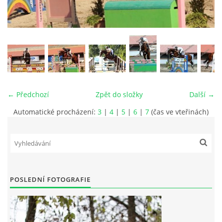
VIDEA
ODKAZY
NOVÝ PŘEKÁŽKOVÝ MATERIÁL
← Předchozí
Zpět do složky
Další →
CENÍK SLUŽEB
Automatické procházení:
3
|
4
|
5
|
6
|
7
(čas ve vteřinách)
PŘISPĚVEK ČUS KARVINA -PODPORA SPORTU V
MORAVSKOSLEZSKÉM KRAJI
POSLEDNÍ FOTOGRAFIE
NÁHRADNÍ TERMÍN BRIGÁDY PRO TY KTEŘÍ SE
NEDOSTAVILI NA PODZIMNÍ BRIGÁDU
ČLENOVÉ RYCHVALDU 2023