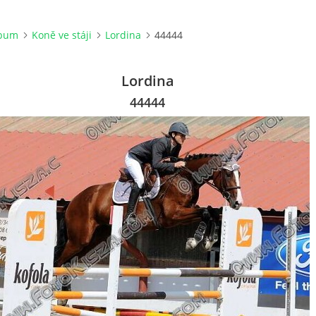
lbum
Koně ve stáji
Lordina
44444
Lordina
44444