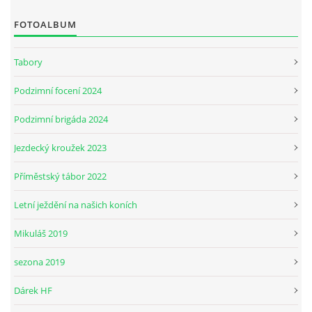
FOTOALBUM
JARNÍ BRIGÁDA SE ODKLÁDÁ.
Tabory
PÁTEČNÍ KROUŽEK " ŠKOLA JEZDECTVÍ " BUDE ZAHÁJEN
Podzimní focení 2024
Podzimní brigáda 2024
PODZIMNÍ BRIGÁDA 9.11.2024
Jezdecký kroužek 2023
ČLENOVÉ JK CABALLERO Z RYCHVALDU
Příměstský tábor 2022
Letní ježdění na našich koních
VELKÝ PÁTEK-18.4 KROUŽEK BUDE NORMÁLNĚ PROBÍHAT
Mikuláš 2019
PODZIMNÍ BRIGÁDA 4.10.2025
sezona 2019
Dárek HF
PRAZDNINOVÝ KROUŽEK