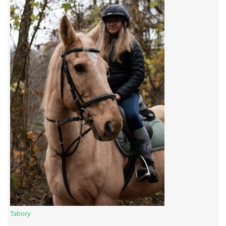
7:4 (VELKÝ PÁTEK) KROUŽEK NEBUDE
JARNÍ BRIGÁDA 20.5.2023
DNE 17.11.2023 KROUŽEK JEZDECTVÍ NENÍ
DĚKUJEME MĚSTU RYCHVALD ZA DOTACI V ROCE 2023
NABÍZÍME BRIGÁDU U NÁS VE STÁJI. PRO BLIŽŠÍ INFO
VOLEJTE 604265192
DĚKUJEME ZA PODPORU ČESKÉ UNIÍ SPORTU
Tabory
JARNÍ BRIGÁDA 20.4 2024