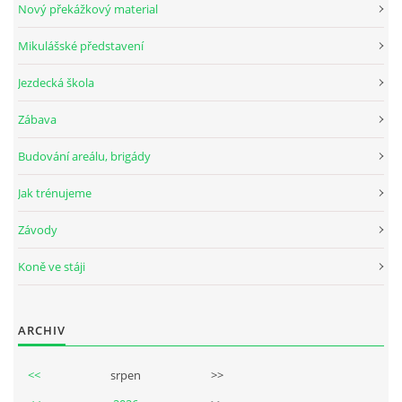
Nový překážkový material
Mikulášské představení
© 2026 eStránky.cz
Jezdecká škola
Zábava
Budování areálu, brigády
Jak trénujeme
Závody
Koně ve stáji
ARCHIV
<<
srpen
>>