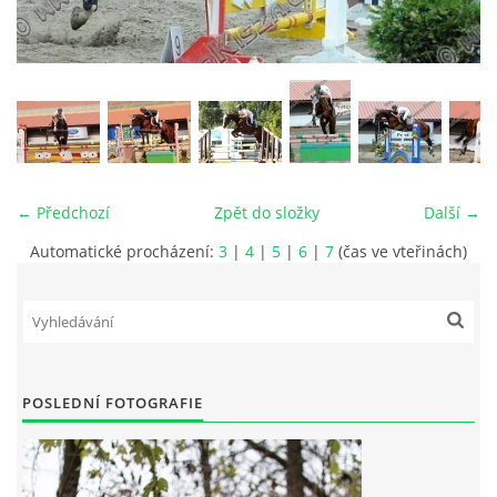
VIDEA
ODKAZY
NOVÝ PŘEKÁŽKOVÝ MATERIÁL
← Předchozí
Zpět do složky
Další →
CENÍK SLUŽEB
Automatické procházení:
3
|
4
|
5
|
6
|
7
(čas ve vteřinách)
PŘISPĚVEK ČUS KARVINA -PODPORA SPORTU V
MORAVSKOSLEZSKÉM KRAJI
POSLEDNÍ FOTOGRAFIE
NÁHRADNÍ TERMÍN BRIGÁDY PRO TY KTEŘÍ SE
NEDOSTAVILI NA PODZIMNÍ BRIGÁDU
ČLENOVÉ RYCHVALDU 2023