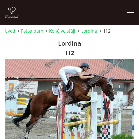
Úvod
Fotoalbum
Koně ve stáji
Lordina
112
ÚVOD
Lordina
112
AKTUALITY
KONTAKT
SLUŽBY
JEŽDĚNÍ PRO VEŘEJNOST
FOTOALBUM