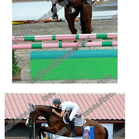
JARNÍ BRIGÁDA SE ODKLÁDÁ.
PÁTEČNÍ KROUŽEK " ŠKOLA JEZDECTVÍ " BUDE ZAHÁJEN
PODZIMNÍ BRIGÁDA 9.11.2024
ČLENOVÉ JK CABALLERO Z RYCHVALDU
VELKÝ PÁTEK-18.4 KROUŽEK BUDE NORMÁLNĚ PROBÍHAT
PODZIMNÍ BRIGÁDA 4.10.2025
PRAZDNINOVÝ KROUŽEK