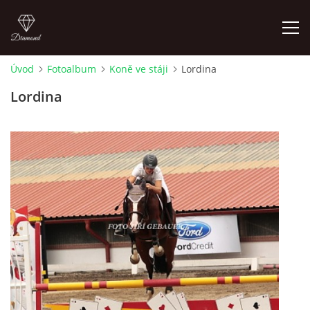
Úvod
Fotoalbum
Koně ve stáji
Lordina
ÚVOD
Lordina
AKTUALITY
KONTAKT
SLUŽBY
JEŽDĚNÍ PRO VEŘEJNOST
FOTOALBUM