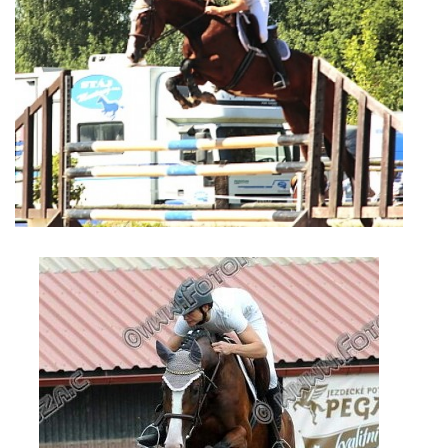
7:4 (VELKÝ PÁTEK) KROUŽEK NEBUDE
JARNÍ BRIGÁDA 20.5.2023
DNE 17.11.2023 KROUŽEK JEZDECTVÍ NENÍ
DĚKUJEME MĚSTU RYCHVALD ZA DOTACI V ROCE 2023
NABÍZÍME BRIGÁDU U NÁS VE STÁJI. PRO BLIŽŠÍ INFO
VOLEJTE 604265192
DĚKUJEME ZA PODPORU ČESKÉ UNIÍ SPORTU
JARNÍ BRIGÁDA 20.4 2024