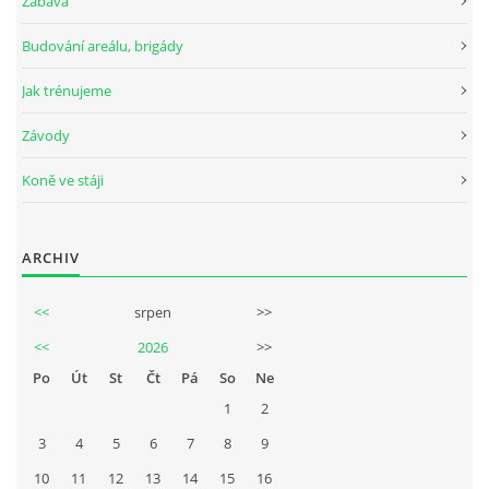
Zábava
Budování areálu, brigády
Jak trénujeme
Závody
Koně ve stáji
ARCHIV
<<
srpen
>>
<<
2026
>>
Po
Út
St
Čt
Pá
So
Ne
1
2
3
4
5
6
7
8
9
10
11
12
13
14
15
16