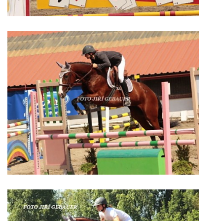
VIDEA
ODKAZY
NOVÝ PŘEKÁŽKOVÝ MATERIÁL
CENÍK SLUŽEB
PŘISPĚVEK ČUS KARVINA -PODPORA SPORTU V
MORAVSKOSLEZSKÉM KRAJI
NÁHRADNÍ TERMÍN BRIGÁDY PRO TY KTEŘÍ SE
NEDOSTAVILI NA PODZIMNÍ BRIGÁDU
ČLENOVÉ RYCHVALDU 2023