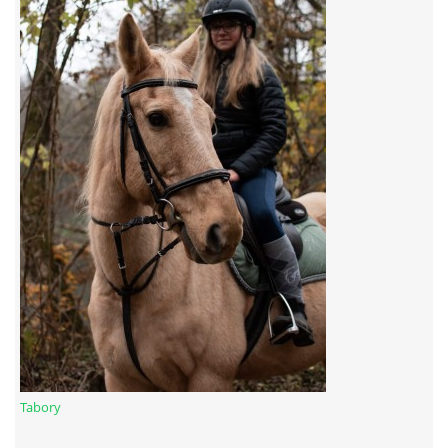
7:4 (VELKÝ PÁTEK) KROUŽEK NEBUDE
JARNÍ BRIGÁDA 20.5.2023
DNE 17.11.2023 KROUŽEK JEZDECTVÍ NENÍ
DĚKUJEME MĚSTU RYCHVALD ZA DOTACI V ROCE 2023
NABÍZÍME BRIGÁDU U NÁS VE STÁJI. PRO BLIŽŠÍ INFO
VOLEJTE 604265192
DĚKUJEME ZA PODPORU ČESKÉ UNIÍ SPORTU
Tabory
JARNÍ BRIGÁDA 20.4 2024