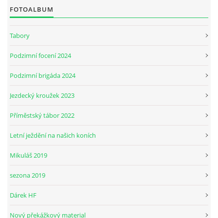
FOTOALBUM
JARNÍ BRIGÁDA SE ODKLÁDÁ.
Tabory
Podzimní focení 2024
PÁTEČNÍ KROUŽEK " ŠKOLA JEZDECTVÍ " BUDE ZAHÁJEN
Podzimní brigáda 2024
PODZIMNÍ BRIGÁDA 9.11.2024
Jezdecký kroužek 2023
Příměstský tábor 2022
ČLENOVÉ JK CABALLERO Z RYCHVALDU
Letní ježdění na našich koních
VELKÝ PÁTEK-18.4 KROUŽEK BUDE NORMÁLNĚ PROBÍHAT
Mikuláš 2019
sezona 2019
PODZIMNÍ BRIGÁDA 4.10.2025
Dárek HF
PRAZDNINOVÝ KROUŽEK
Nový překážkový material