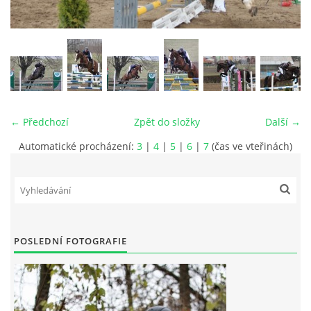
VIDEA
ODKAZY
NOVÝ PŘEKÁŽKOVÝ MATERIÁL
← Předchozí
Zpět do složky
Další →
Automatické procházení:
3
|
4
|
5
|
6
|
7
(čas ve vteřinách)
CENÍK SLUŽEB
PŘISPĚVEK ČUS KARVINA -PODPORA SPORTU V
MORAVSKOSLEZSKÉM KRAJI
POSLEDNÍ FOTOGRAFIE
NÁHRADNÍ TERMÍN BRIGÁDY PRO TY KTEŘÍ SE
NEDOSTAVILI NA PODZIMNÍ BRIGÁDU
ČLENOVÉ RYCHVALDU 2023