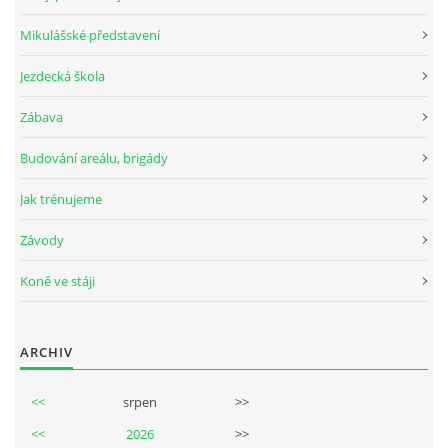
Mikulášské představení
Jezdecká škola
© 2026 eStránky.cz
Zábava
Budování areálu, brigády
Jak trénujeme
Závody
Koně ve stáji
ARCHIV
<<
srpen
>>
<<
2026
>>