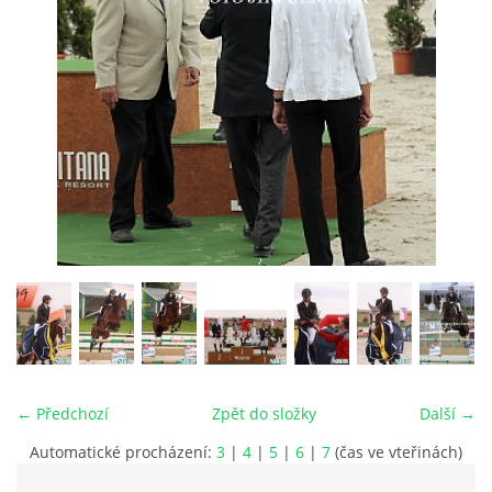
VIDEA
ODKAZY
NOVÝ PŘEKÁŽKOVÝ MATERIÁL
CENÍK SLUŽEB
PŘISPĚVEK ČUS KARVINA -PODPORA SPORTU V
MORAVSKOSLEZSKÉM KRAJI
NÁHRADNÍ TERMÍN BRIGÁDY PRO TY KTEŘÍ SE
← Předchozí
Zpět do složky
Další →
NEDOSTAVILI NA PODZIMNÍ BRIGÁDU
Automatické procházení:
3
|
4
|
5
|
6
|
7
(čas ve vteřinách)
ČLENOVÉ RYCHVALDU 2023