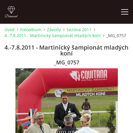
Úvod
Fotoalbum
Závody
Sezóna 2011
4.-7.8.2011 - Martinický šampionát mladých koní
_MG_0757
ÚVOD
4.-7.8.2011 - Martinický šampionát mladých
koní
AKTUALITY
_MG_0757
KONTAKT
SLUŽBY
JEŽDĚNÍ PRO VEŘEJNOST
FOTOALBUM