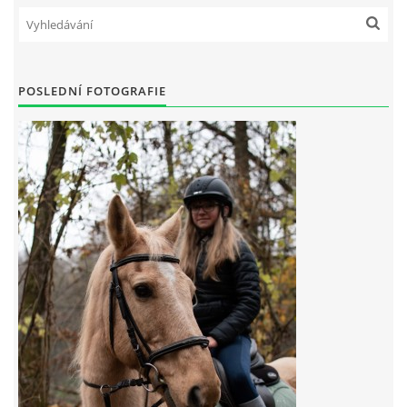
7:4 (VELKÝ PÁTEK) KROUŽEK NEBUDE
POSLEDNÍ FOTOGRAFIE
JARNÍ BRIGÁDA 20.5.2023
DNE 17.11.2023 KROUŽEK JEZDECTVÍ NENÍ
DĚKUJEME MĚSTU RYCHVALD ZA DOTACI V ROCE 2023
NABÍZÍME BRIGÁDU U NÁS VE STÁJI. PRO BLIŽŠÍ INFO
VOLEJTE 604265192
DĚKUJEME ZA PODPORU ČESKÉ UNIÍ SPORTU
JARNÍ BRIGÁDA 20.4 2024