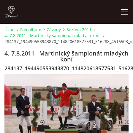
Úvod
Fotoalbum
Závody
Sezóna 2011
4.-7.8.2011 - Martinický šampionát mladých koní
ÚVOD
284137_194490553943870_114820618577531_516288_4516508_n
4.-7.8.2011 - Martinický šampionát mladých
AKTUALITY
koní
284137_194490553943870_114820618577531_51628
KONTAKT
SLUŽBY
JEŽDĚNÍ PRO VEŘEJNOST
FOTOALBUM