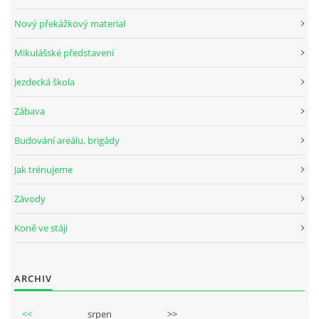
Nový překážkový material
Mikulášské představení
© 2026 eStránky.cz
Jezdecká škola
Zábava
Budování areálu, brigády
Jak trénujeme
Závody
Koně ve stáji
ARCHIV
<<
srpen
>>