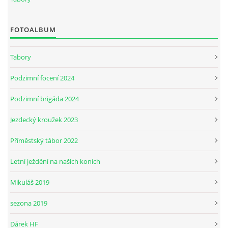
JARNÍ BRIGÁDA SE ODKLÁDÁ.
FOTOALBUM
Tabory
PÁTEČNÍ KROUŽEK " ŠKOLA JEZDECTVÍ " BUDE ZAHÁJEN
Podzimní focení 2024
PODZIMNÍ BRIGÁDA 9.11.2024
Podzimní brigáda 2024
Jezdecký kroužek 2023
ČLENOVÉ JK CABALLERO Z RYCHVALDU
Příměstský tábor 2022
VELKÝ PÁTEK-18.4 KROUŽEK BUDE NORMÁLNĚ PROBÍHAT
Letní ježdění na našich koních
Mikuláš 2019
PODZIMNÍ BRIGÁDA 4.10.2025
sezona 2019
PRAZDNINOVÝ KROUŽEK
Dárek HF