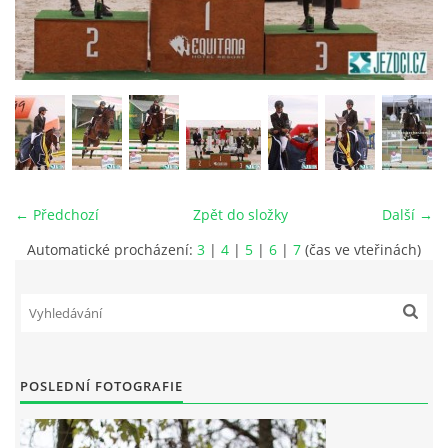
VIDEA
ODKAZY
NOVÝ PŘEKÁŽKOVÝ MATERIÁL
← Předchozí
Zpět do složky
Další →
CENÍK SLUŽEB
Automatické procházení:
3
|
4
|
5
|
6
|
7
(čas ve vteřinách)
PŘISPĚVEK ČUS KARVINA -PODPORA SPORTU V
MORAVSKOSLEZSKÉM KRAJI
NÁHRADNÍ TERMÍN BRIGÁDY PRO TY KTEŘÍ SE
NEDOSTAVILI NA PODZIMNÍ BRIGÁDU
POSLEDNÍ FOTOGRAFIE
ČLENOVÉ RYCHVALDU 2023