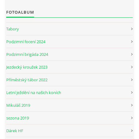
FOTOALBUM
JARNÍ BRIGÁDA SE ODKLÁDÁ.
Tabory
PÁTEČNÍ KROUŽEK " ŠKOLA JEZDECTVÍ " BUDE ZAHÁJEN
Podzimní focení 2024
Podzimní brigáda 2024
PODZIMNÍ BRIGÁDA 9.11.2024
Jezdecký kroužek 2023
ČLENOVÉ JK CABALLERO Z RYCHVALDU
Příměstský tábor 2022
Letní ježdění na našich koních
VELKÝ PÁTEK-18.4 KROUŽEK BUDE NORMÁLNĚ PROBÍHAT
Mikuláš 2019
PODZIMNÍ BRIGÁDA 4.10.2025
sezona 2019
Dárek HF
PRAZDNINOVÝ KROUŽEK