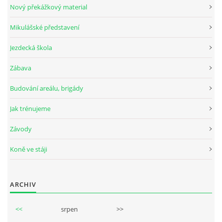
Nový překážkový material
Mikulášské představení
© 2026 eStránky.cz
Jezdecká škola
Zábava
Budování areálu, brigády
Jak trénujeme
Závody
Koně ve stáji
ARCHIV
<<
srpen
>>