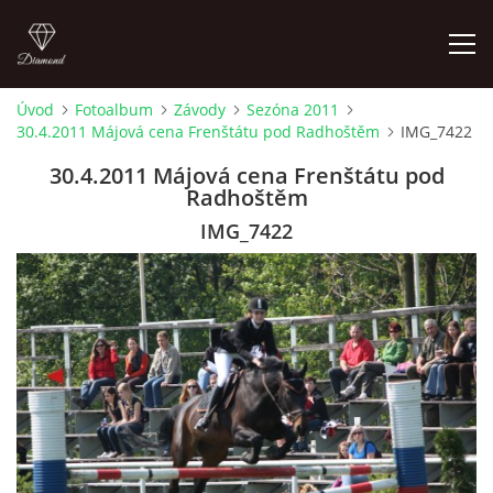
Úvod
Fotoalbum
Závody
Sezóna 2011
30.4.2011 Májová cena Frenštátu pod Radhoštěm
IMG_7422
ÚVOD
30.4.2011 Májová cena Frenštátu pod
Radhoštěm
AKTUALITY
IMG_7422
KONTAKT
SLUŽBY
JEŽDĚNÍ PRO VEŘEJNOST
FOTOALBUM