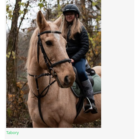
7:4 (VELKÝ PÁTEK) KROUŽEK NEBUDE
JARNÍ BRIGÁDA 20.5.2023
DNE 17.11.2023 KROUŽEK JEZDECTVÍ NENÍ
DĚKUJEME MĚSTU RYCHVALD ZA DOTACI V ROCE 2023
NABÍZÍME BRIGÁDU U NÁS VE STÁJI. PRO BLIŽŠÍ INFO
VOLEJTE 604265192
DĚKUJEME ZA PODPORU ČESKÉ UNIÍ SPORTU
Tabory
JARNÍ BRIGÁDA 20.4 2024