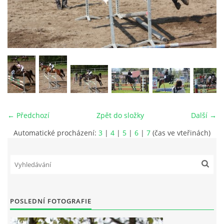
VIDEA
ODKAZY
NOVÝ PŘEKÁŽKOVÝ MATERIÁL
CENÍK SLUŽEB
← Předchozí
Zpět do složky
Další →
Automatické procházení:
3
|
4
|
5
|
6
|
7
(čas ve vteřinách)
PŘISPĚVEK ČUS KARVINA -PODPORA SPORTU V
MORAVSKOSLEZSKÉM KRAJI
NÁHRADNÍ TERMÍN BRIGÁDY PRO TY KTEŘÍ SE
NEDOSTAVILI NA PODZIMNÍ BRIGÁDU
POSLEDNÍ FOTOGRAFIE
ČLENOVÉ RYCHVALDU 2023