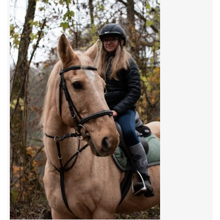
7:4 (VELKÝ PÁTEK) KROUŽEK NEBUDE
JARNÍ BRIGÁDA 20.5.2023
DNE 17.11.2023 KROUŽEK JEZDECTVÍ NENÍ
DĚKUJEME MĚSTU RYCHVALD ZA DOTACI V ROCE 2023
NABÍZÍME BRIGÁDU U NÁS VE STÁJI. PRO BLIŽŠÍ INFO
VOLEJTE 604265192
DĚKUJEME ZA PODPORU ČESKÉ UNIÍ SPORTU
JARNÍ BRIGÁDA 20.4 2024