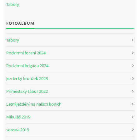
Tabory
JARNÍ BRIGÁDA SE ODKLÁDÁ.
FOTOALBUM
PÁTEČNÍ KROUŽEK " ŠKOLA JEZDECTVÍ " BUDE ZAHÁJEN
Tabory
Podzimní focení 2024
PODZIMNÍ BRIGÁDA 9.11.2024
Podzimní brigáda 2024
ČLENOVÉ JK CABALLERO Z RYCHVALDU
Jezdecký kroužek 2023
Příměstský tábor 2022
VELKÝ PÁTEK-18.4 KROUŽEK BUDE NORMÁLNĚ PROBÍHAT
Letní ježdění na našich koních
PODZIMNÍ BRIGÁDA 4.10.2025
Mikuláš 2019
sezona 2019
PRAZDNINOVÝ KROUŽEK