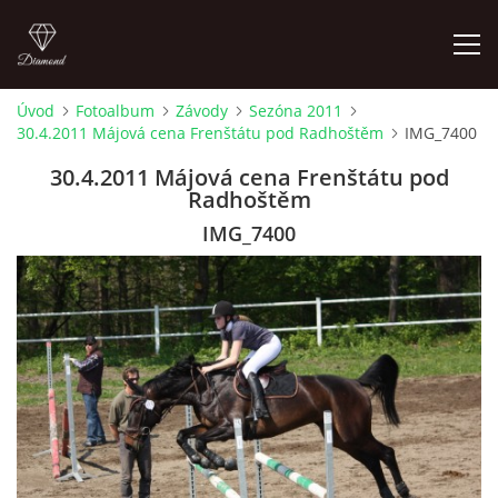
Úvod
Fotoalbum
Závody
Sezóna 2011
30.4.2011 Májová cena Frenštátu pod Radhoštěm
IMG_7400
ÚVOD
30.4.2011 Májová cena Frenštátu pod
Radhoštěm
AKTUALITY
IMG_7400
KONTAKT
SLUŽBY
JEŽDĚNÍ PRO VEŘEJNOST
FOTOALBUM