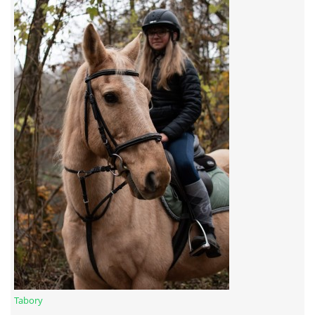
7:4 (VELKÝ PÁTEK) KROUŽEK NEBUDE
JARNÍ BRIGÁDA 20.5.2023
DNE 17.11.2023 KROUŽEK JEZDECTVÍ NENÍ
DĚKUJEME MĚSTU RYCHVALD ZA DOTACI V ROCE 2023
NABÍZÍME BRIGÁDU U NÁS VE STÁJI. PRO BLIŽŠÍ INFO
VOLEJTE 604265192
DĚKUJEME ZA PODPORU ČESKÉ UNIÍ SPORTU
Tabory
JARNÍ BRIGÁDA 20.4 2024