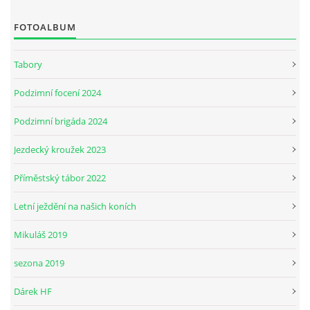
FOTOALBUM
JARNÍ BRIGÁDA SE ODKLÁDÁ.
Tabory
PÁTEČNÍ KROUŽEK " ŠKOLA JEZDECTVÍ " BUDE ZAHÁJEN
Podzimní focení 2024
Podzimní brigáda 2024
PODZIMNÍ BRIGÁDA 9.11.2024
Jezdecký kroužek 2023
ČLENOVÉ JK CABALLERO Z RYCHVALDU
Příměstský tábor 2022
Letní ježdění na našich koních
VELKÝ PÁTEK-18.4 KROUŽEK BUDE NORMÁLNĚ PROBÍHAT
Mikuláš 2019
PODZIMNÍ BRIGÁDA 4.10.2025
sezona 2019
Dárek HF
PRAZDNINOVÝ KROUŽEK