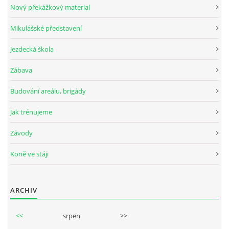
Nový překážkový material
Mikulášské představení
© 2026 eStránky.cz
Jezdecká škola
Zábava
Budování areálu, brigády
Jak trénujeme
Závody
Koně ve stáji
ARCHIV
<<
srpen
>>