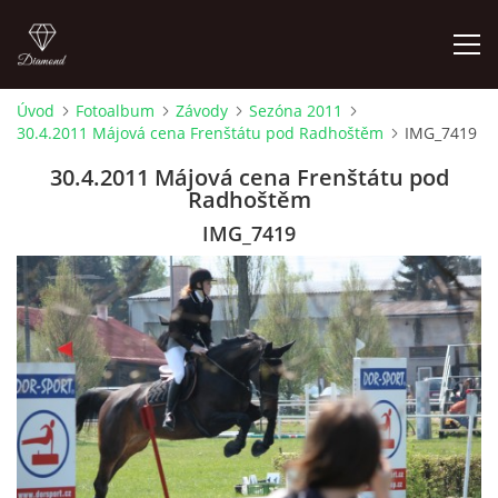
Úvod
Fotoalbum
Závody
Sezóna 2011
30.4.2011 Májová cena Frenštátu pod Radhoštěm
IMG_7419
ÚVOD
30.4.2011 Májová cena Frenštátu pod
Radhoštěm
AKTUALITY
IMG_7419
KONTAKT
SLUŽBY
JEŽDĚNÍ PRO VEŘEJNOST
FOTOALBUM