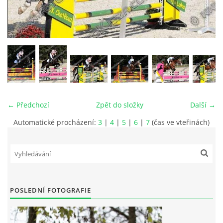
VIDEA
ODKAZY
NOVÝ PŘEKÁŽKOVÝ MATERIÁL
← Předchozí
Zpět do složky
Další →
CENÍK SLUŽEB
Automatické procházení:
3
|
4
|
5
|
6
|
7
(čas ve vteřinách)
PŘISPĚVEK ČUS KARVINA -PODPORA SPORTU V
MORAVSKOSLEZSKÉM KRAJI
NÁHRADNÍ TERMÍN BRIGÁDY PRO TY KTEŘÍ SE
POSLEDNÍ FOTOGRAFIE
NEDOSTAVILI NA PODZIMNÍ BRIGÁDU
ČLENOVÉ RYCHVALDU 2023