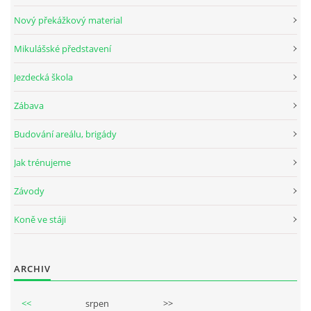
Nový překážkový material
Mikulášské představení
© 2026 eStránky.cz
Jezdecká škola
Zábava
Budování areálu, brigády
Jak trénujeme
Závody
Koně ve stáji
ARCHIV
<<
srpen
>>