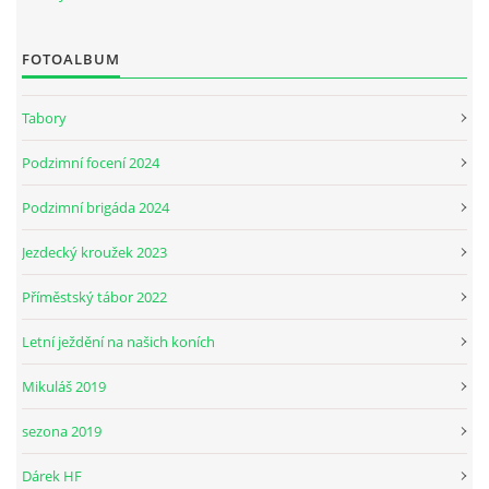
FOTOALBUM
JARNÍ BRIGÁDA SE ODKLÁDÁ.
Tabory
PÁTEČNÍ KROUŽEK " ŠKOLA JEZDECTVÍ " BUDE ZAHÁJEN
Podzimní focení 2024
PODZIMNÍ BRIGÁDA 9.11.2024
Podzimní brigáda 2024
Jezdecký kroužek 2023
ČLENOVÉ JK CABALLERO Z RYCHVALDU
Příměstský tábor 2022
VELKÝ PÁTEK-18.4 KROUŽEK BUDE NORMÁLNĚ PROBÍHAT
Letní ježdění na našich koních
Mikuláš 2019
PODZIMNÍ BRIGÁDA 4.10.2025
sezona 2019
PRAZDNINOVÝ KROUŽEK
Dárek HF