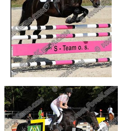
7:4 (VELKÝ PÁTEK) KROUŽEK NEBUDE
JARNÍ BRIGÁDA 20.5.2023
DNE 17.11.2023 KROUŽEK JEZDECTVÍ NENÍ
DĚKUJEME MĚSTU RYCHVALD ZA DOTACI V ROCE 2023
NABÍZÍME BRIGÁDU U NÁS VE STÁJI. PRO BLIŽŠÍ INFO
VOLEJTE 604265192
DĚKUJEME ZA PODPORU ČESKÉ UNIÍ SPORTU
JARNÍ BRIGÁDA 20.4 2024